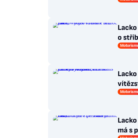
Lacko 
o stří
Motorism
Lacko 
vítězs
Motorism
Lacko 
má s 