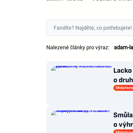
Nalezené články pro výraz:
adam-l
Lacko 
o druh
Motorism
Smůla 
o výhr
Motorism