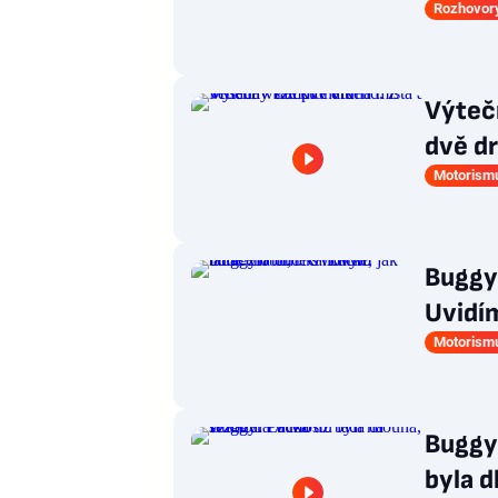
Rozhovor
Výteč
dvě dr
Motorism
Buggy
Uvidím
Motorism
Buggyr
byla d