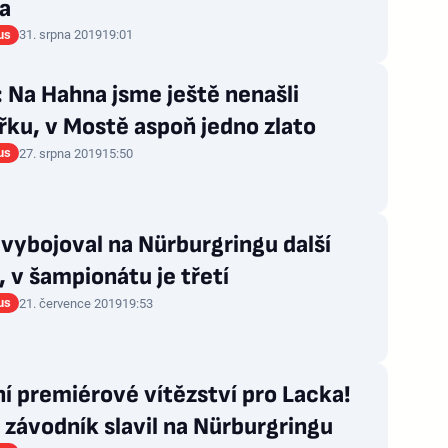
a
us
31. srpna 2019
19:01
 Na Hahna jsme ještě nenašli
ku, v Mostě aspoň jedno zlato
us
27. srpna 2019
15:50
vybojoval na Nürburgringu další
 v šampionátu je třetí
us
21. července 2019
19:53
í premiérové vítězství pro Lacka!
závodník slavil na Nürburgringu