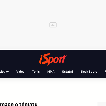
sledky
Video
Tenis
MMA
Ostatní
Blesk Sport
F
rmace o tématu