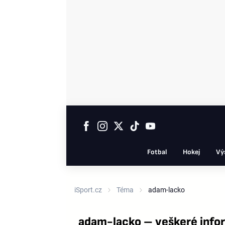
Fotbal
Hokej
Vý
iSport.cz
Téma
adam-lacko
adam-lacko – veškeré info