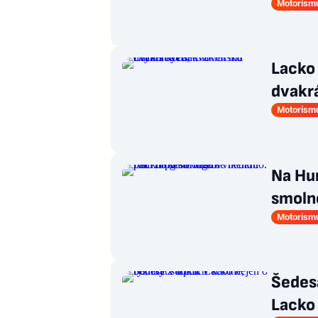
Motorism
Lacko 
dvakr
Motorism
Na Hun
smoln
Motorism
Šedes
Lacko 