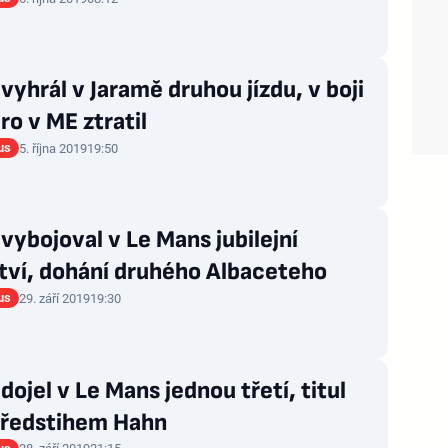
vyhrál v Jaramě druhou jízdu, v boji
bro v ME ztratil
us
5. října 2019
19:50
vybojoval v Le Mans jubilejní
tví, dohání druhého Albaceteho
us
29. září 2019
19:30
dojel v Le Mans jednou třetí, titul
předstihem Hahn