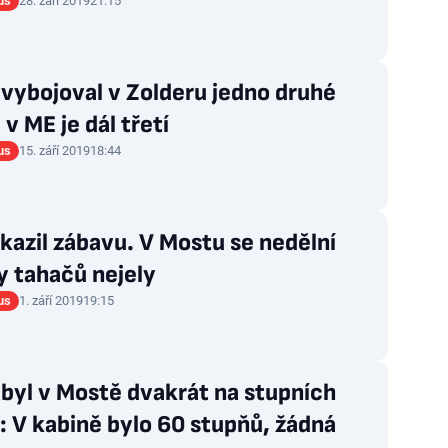
us
28. září 2019
21:15
vybojoval v Zolderu jedno druhé
 v ME je dál třetí
us
15. září 2019
18:44
kazil zábavu. V Mostu se nedělní
y tahačů nejely
us
1. září 2019
19:15
byl v Mostě dvakrát na stupních
: V kabině bylo 60 stupňů, žádná