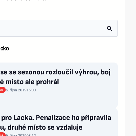
acko
se se sezonou rozloučil výhrou, boj
é místo ale prohrál
us
6. října 2019
16:00
pro Lacka. Penalizace ho připravila
u, druhé místo se vzdaluje
us
6. října 2019
08:12