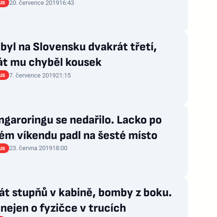
us
20. července 2019
16:43
byl na Slovensku dvakrát třetí,
át mu chyběl kousek
us
7. července 2019
21:15
garoringu se nedařilo. Lacko po
ém víkendu padl na šesté místo
us
23. června 2019
18:00
át stupňů v kabině, bomby z boku.
nejen o fyzičce v trucích