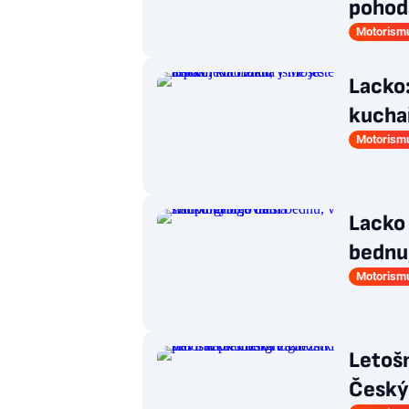
pohod
Motorism
Lacko:
kuchař
Motorism
Lacko 
bednu,
Motorism
Letošn
Český 