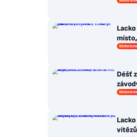
Motorism
Lacko 
místo,
Motorism
Déšť z
závod
Motorism
Lacko 
vítězů