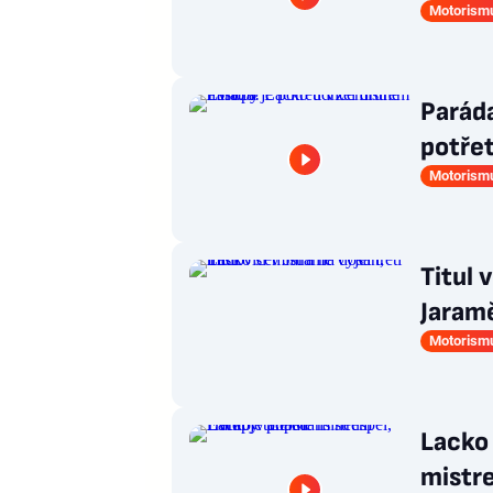
Motorism
Paráda
potře
Motorism
Titul 
Jaramě
Motorism
Lacko 
mistr