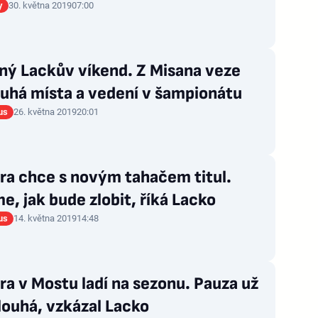
y
30. května 2019
07:00
ný Lackův víkend. Z Misana veze
uhá místa a vedení v šampionátu
us
26. května 2019
20:01
ra chce s novým tahačem titul.
e, jak bude zlobit, říká Lacko
us
14. května 2019
14:48
a v Mostu ladí na sezonu. Pauza už
louhá, vzkázal Lacko