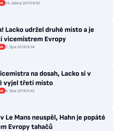
us
16. dubna 2019
18:50
! Lacko udržel druhé místo a je
tí vicemistrem Evropy
us
7. října 2018
16:34
vicemistra na dosah, Lacko si v
 vyjel třetí místo
us
6. října 2018
19:42
v Le Mans neuspěl, Hahn je popáté
em Evropy tahačů