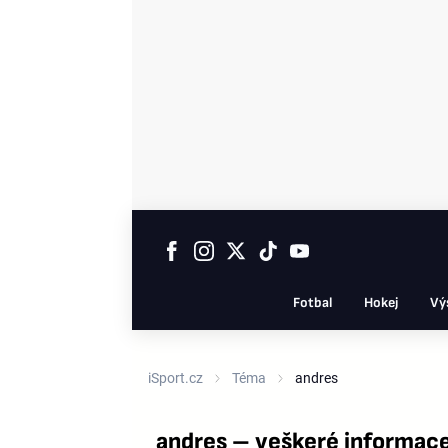
Fotbal
Hokej
Vý
iSport.cz
Téma
andres
andres – veškeré informac