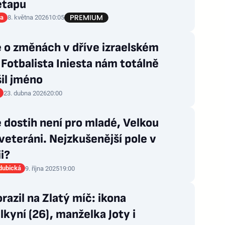
etapu
ia
8. května 2026
10:05
 o změnách v dříve izraelském
Fotbalista Iniesta nám totálně
il jméno
23. dubna 2026
20:00
 dostih není pro mladé, Velkou
veteráni. Nejzkušenější pole v
ii?
dubická
9. října 2025
19:00
razil na Zlatý míč: ikona
elkyní (26), manželka Joty i