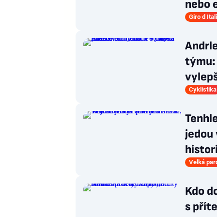
nebo 
Giro d Ital
Andrle
týmu: 
vylepš
Cyklistika
Tenhle
jedou 
histor
Velká par
Kdo do
s přít