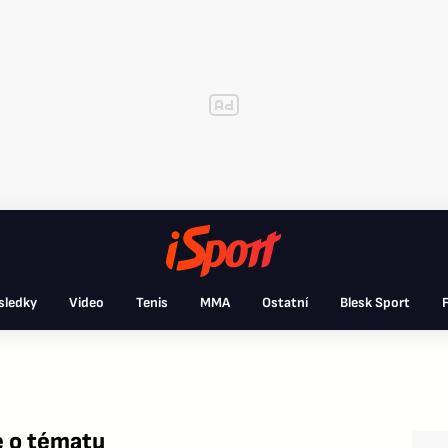
sledky
Video
Tenis
MMA
Ostatní
Blesk Sport
F
e o tématu