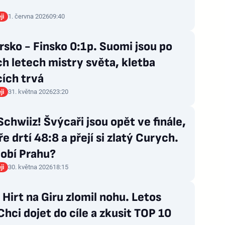
ji
1. června 2026
09:40
sko - Finsko 0:1p. Suomi jsou po
h letech mistry světa, kletba
ích trvá
ji
31. května 2026
23:20
chwiiz! Švýcaři jsou opět ve finále,
e drtí 48:8 a přejí si zlatý Curych.
obí Prahu?
ji
30. května 2026
18:15
i Hirt na Giru zlomil nohu. Letos
 Chci dojet do cíle a zkusit TOP 10