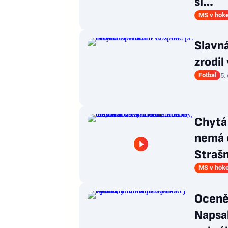
si…
MS v hoke
Slavná
zrodil
Fotbal
5.
Chytá 
nemá 
Strašn
MS v hoke
Oceně
Napsal