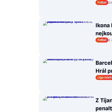
Fotbal
24
Ikona 
nejkou
Fotbal
8.
Barcel
Hrál p
Liga mist
Z Tija
penalt