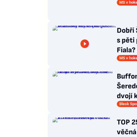
MS v hoke
Dobří 
s pěti
Fiala?
MS v hoke
Buffo
Šeredo
dvojí 
Blesk Spo
TOP 25
věčná 