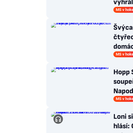
vyhrál
MS v hoke
Švýcar
čtyřec
domác
MS v hoke
Hopp S
soupeř
Napod
MS v hoke
Loni s
hlásí: