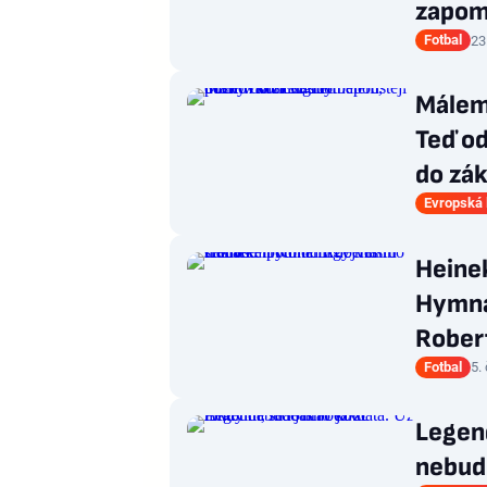
zapom
Fotbal
23
Málem 
Teď od
do zá
Evropská 
Heinek
Hymna 
Rober
Fotbal
5.
Legend
nebud