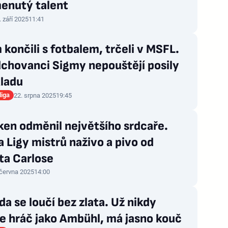
enutý talent
. září 2025
11:41
končili s fotbalem, trčeli v MSFL.
chovanci Sigmy nepouštějí posily
kladu
liga
22. srpna 2025
19:45
en odměnil největšího srdcaře.
Ligy mistrů naživo a pivo od
ta Carlose
 června 2025
14:00
a se loučí bez zlata. Už nikdy
e hráč jako Ambühl, má jasno kouč