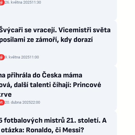
ji
26. května 2025
11:30
Švýcaři se vracejí. Vicemistři světa
 posilami ze zámoří, kdy dorazí
ji
9. května 2025
11:00
na přihrála do Česka máma
vá, další talenti číhají: Princové
krve
rt
20. dubna 2025
22:00
 fotbalových mistrů 21. století. A
otázka: Ronaldo, či Messi?