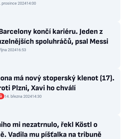
. prosince 2024
14:00
Barcelony končí kariéru. Jeden z
zelnějších spoluhráčů, psal Messi
 října 2024
16:53
ona má nový stoperský klenot (17).
roti Plzni, Xavi ho chválí
rů
14. března 2024
14:30
niho mi nezatrnulo, řekl Köstl o
ě. Vadila mu píšťalka na tribuně