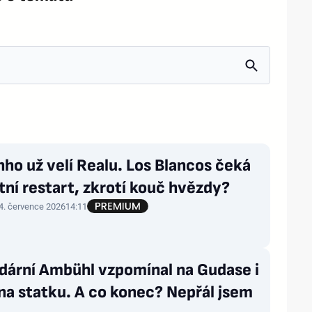
ho už velí Realu. Los Blancos čeká
tní restart, zkrotí kouč hvězdy?
4. července 2026
14:11
dární Ambühl vzpomínal na Gudase i
na statku. A co konec? Nepřál jsem