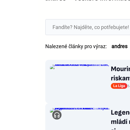
Nalezené články pro výraz:
andres
Mourin
riskan
La Liga
1
Legen
mládí 