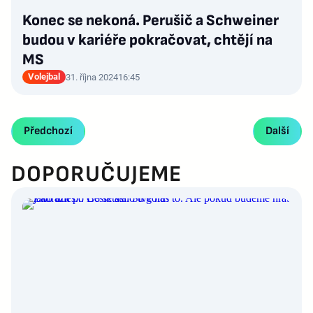
Konec se nekoná. Perušič a Schweiner
budou v kariéře pokračovat, chtějí na
MS
Volejbal
31. října 2024
16:45
Předchozí
Další
DOPORUČUJEME