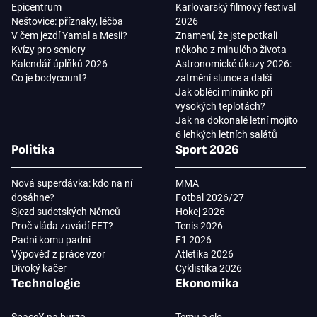
Epicentrum
Karlovarský filmový festival
Neštovice: příznaky, léčba
2026
V čem jezdí Yamal a Mesii?
Znamení, že jste potkali
Kvízy pro seniory
někoho z minulého života
Kalendář úplňků 2026
Astronomické úkazy 2026:
Co je bodycount?
zatmění slunce a další
Jak obléci miminko při
vysokých teplotách?
Jak na dokonalé letní mojito
6 lehkých letních salátů
Politika
Sport 2026
Nová superdávka: kdo na ní
MMA
dosáhne?
Fotbal 2026/27
Sjezd sudetských Němců
Hokej 2026
Proč vláda zavádí EET?
Tenis 2026
Padni komu padni
F1 2026
Výpověď z práce vzor
Atletika 2026
Divoký kačer
Cyklistika 2026
Technologie
Ekonomika