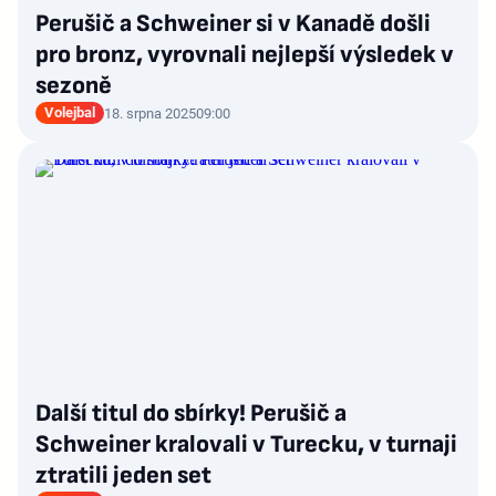
Perušič a Schweiner si v Kanadě došli
pro bronz, vyrovnali nejlepší výsledek v
sezoně
Volejbal
18. srpna 2025
09:00
Další titul do sbírky! Perušič a
Schweiner kralovali v Turecku, v turnaji
ztratili jeden set