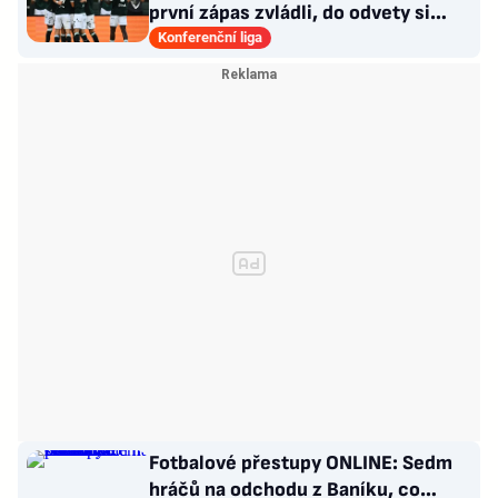
první zápas zvládli, do odvety si
vezou nadějný náskok
Konferenční liga
Fotbalové přestupy ONLINE: Sedm
hráčů na odchodu z Baníku, co