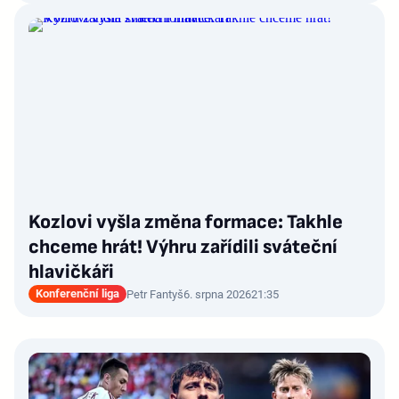
Kozlovi vyšla změna formace: Takhle
chceme hrát! Výhru zařídili sváteční
hlavičkáři
Konferenční liga
Petr Fantyš
6. srpna 2026
21:35