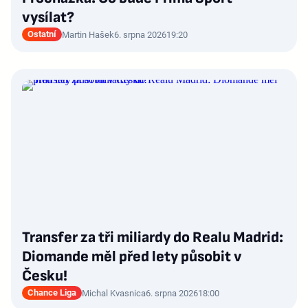
vysílat?
Ostatní
Martin Hašek
6. srpna 2026
19:20
Transfer za tři miliardy do Realu Madrid:
Diomande měl před lety působit v
Česku!
Chance Liga
Michal Kvasnica
6. srpna 2026
18:00