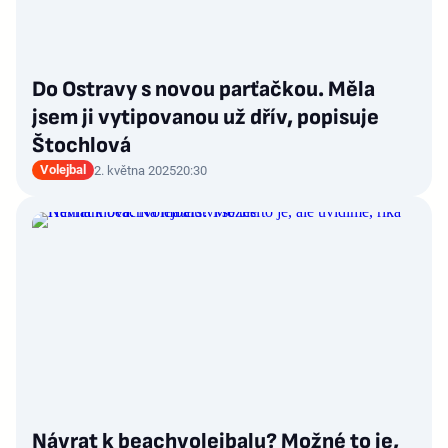
Do Ostravy s novou parťačkou. Měla
jsem ji vytipovanou už dřív, popisuje
Štochlová
Volejbal
2. května 2025
20:30
Návrat k beachvolejbalu? Možné to je,