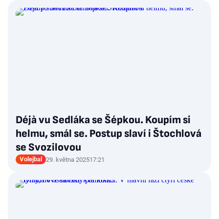
Déjà vu Sedláka se Šépkou. Koupím si
helmu, smál se. Postup slaví i Štochlová
se Svozilovou
Volejbal
29. května 2025
17:21