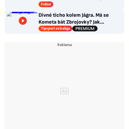
situace kolem Nombila?
Fotbal
Divné ticho kolem Jágra. Má se
Kometa bát Zbrojovky? Jak
poskládat Pardubice
Tipsport extraliga