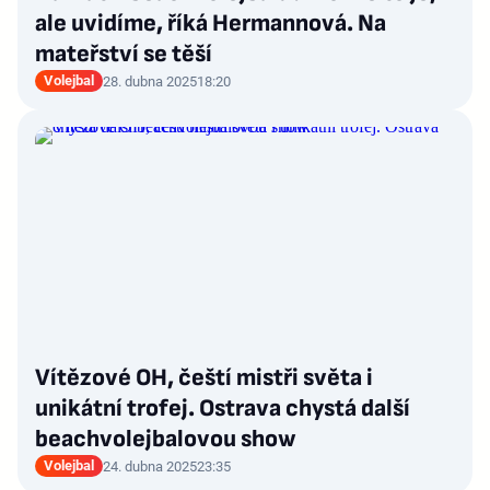
ale uvidíme, říká Hermannová. Na
mateřství se těší
Volejbal
28. dubna 2025
18:20
Vítězové OH, čeští mistři světa i
unikátní trofej. Ostrava chystá další
beachvolejbalovou show
Volejbal
24. dubna 2025
23:35