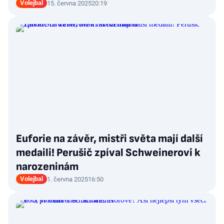
Volejbal
15. června 2025
20:19
Euforie na závěr, mistři světa mají další
medaili! Perušič zpíval Schweinerovi k
narozeninám
Volejbal
1. června 2025
16:50