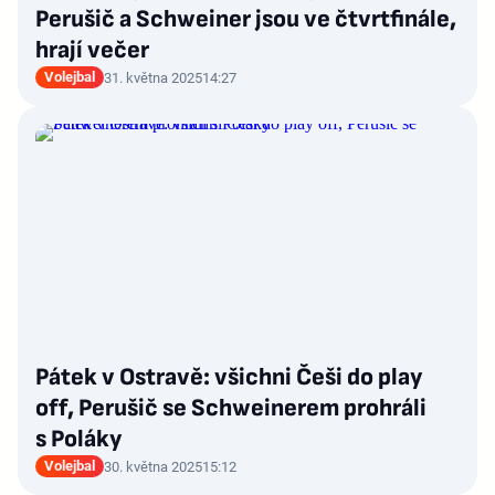
Perušič a Schweiner jsou ve čtvrtfinále,
hrají večer
Volejbal
31. května 2025
14:27
Pátek v Ostravě: všichni Češi do play
off, Perušič se Schweinerem prohráli
s Poláky
Volejbal
30. května 2025
15:12