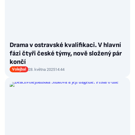
Drama v ostravské kvalifikaci. V hlavní
fázi čtyři české týmy, nově složený pár
končí
Volejbal
28. května 2025
14:44