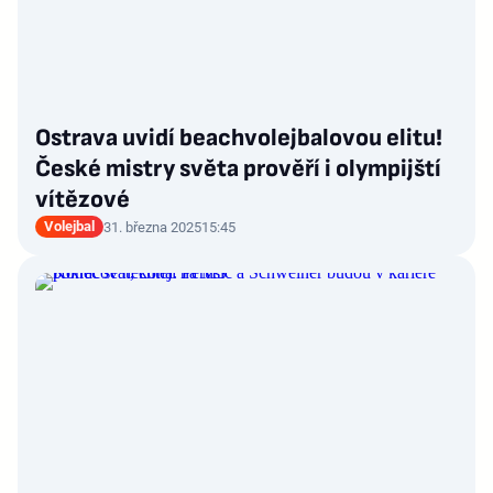
Ostrava uvidí beachvolejbalovou elitu!
České mistry světa prověří i olympijští
vítězové
Volejbal
31. března 2025
15:45