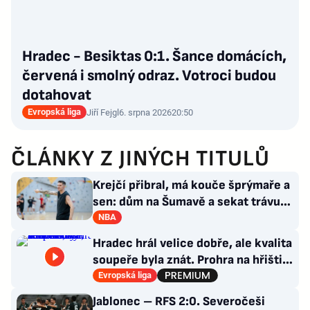
Hradec - Besiktas 0:1. Šance domácích,
červená i smolný odraz. Votroci budou
dotahovat
Evropská liga
Jiří Fejgl
6. srpna 2026
20:50
ČLÁNKY Z JINÝCH TITULŮ
Krejčí přibral, má kouče šprýmaře a
sen: dům na Šumavě a sekat trávu
jako Forrest Gump
NBA
Hradec hrál velice dobře, ale kvalita
soupeře byla znát. Prohra na hřišti,
výhra v hledišti
Evropská liga
Jablonec – RFS 2:0. Severočeši