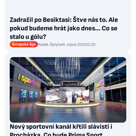
Zadražil po Besiktasi: Štve nás to. Ale
pokud budeme hrát jako dnes... Co se
stalo u gólu?
Evropská liga
Radek Špryňar
6. srpna 2026
22:20
Nový sportovní kanál křtili slávisti i
Procházka. Co bude Prima Sport