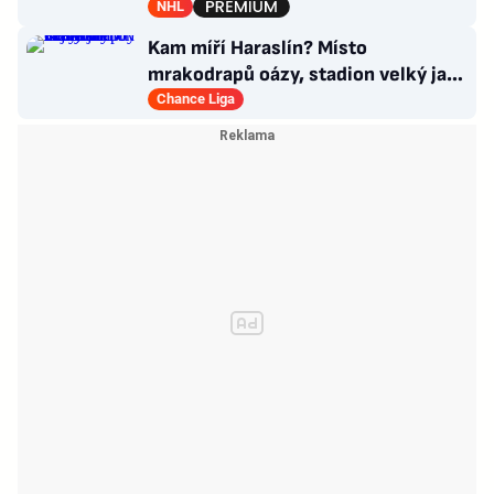
Co návrat do Česka?
NHL
Kam míří Haraslín? Místo
mrakodrapů oázy, stadion velký jak
v Plzni. Byl by největší hvězdou
Chance Liga