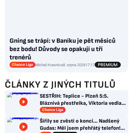
Gning se trápí: v Baníku je pět měsíců
bez bodu! Důvody se opakují u tří
trenérů
Chance Liga
Michal Kvasnica
8. srpna 2026
17:17
ČLÁNKY Z JINÝCH TITULŮ
SESTŘIH: Teplice - Plzeň 5:5.
Bláznivá přestřelka, Viktoria vedla o
tři góly. Krčíkova červená
Chance Liga
Šířily se zvěsti o konci... Nadšený
Gudas: Měl jsem přehřátý telefon!