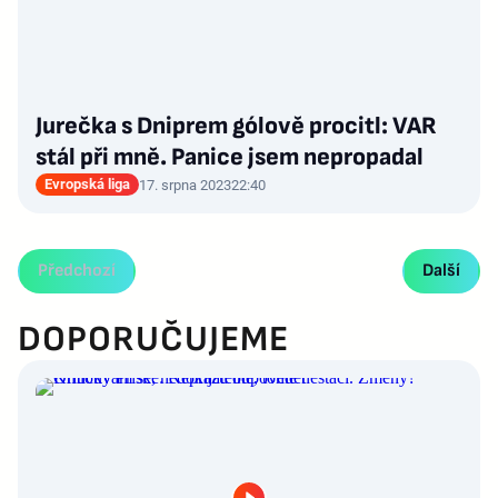
Jurečka s Dniprem gólově procitl: VAR
stál při mně. Panice jsem nepropadal
Evropská liga
17. srpna 2023
22:40
Předchozí
Další
DOPORUČUJEME