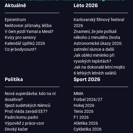
Aktuálně
Léto 2026
Epicentrum
Karlovarský filmový festival
Neštovice: příznaky, léčba
2026
V čem jezdí Yamal a Mesii?
Znamení, že jste potkali
Kvízy pro seniory
někoho z minulého života
Kalendář úplňků 2026
Astronomické úkazy 2026:
Co je bodycount?
zatmění slunce a další
Jak obléci miminko při
vysokých teplotách?
Jak na dokonalé letní mojito
6 lehkých letních salátů
Politika
Sport 2026
Nová superdávka: kdo na ní
MMA
dosáhne?
Fotbal 2026/27
Sjezd sudetských Němců
Hokej 2026
Proč vláda zavádí EET?
Tenis 2026
Padni komu padni
F1 2026
Výpověď z práce vzor
Atletika 2026
Divoký kačer
Cyklistika 2026