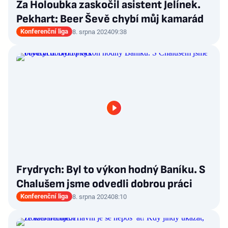
Za Holoubka zaskočil asistent Jelínek.
Pekhart: Beer Ševě chybí můj kamarád
Konferenční liga
8. srpna 2024
09:38
Frydrych: Byl to výkon hodný Baníku. S
Chalušem jsme odvedli dobrou práci
Konferenční liga
8. srpna 2024
08:10