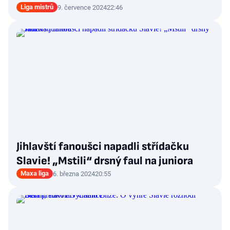
Liga mistrů
9. července 2024
22:46
Jihlavští fanoušci napadli střídačku
Slavie! „Mstili“ drsný faul na juniora
Maxa liga
6. března 2024
20:55