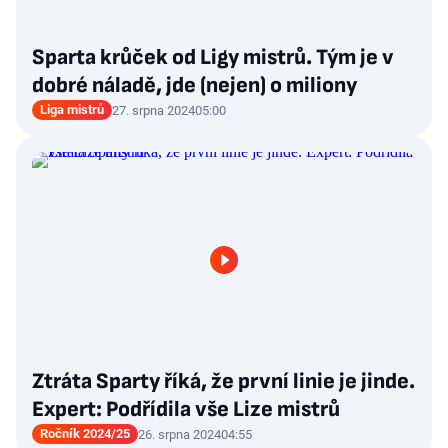
Sparta krůček od Ligy mistrů. Tým je v
dobré náladě, jde (nejen) o miliony
Liga mistrů
27. srpna 2024
05:00
Ztráta Sparty říká, že první linie je jinde.
Expert: Podřídila vše Lize mistrů
Ročník 2024/25
26. srpna 2024
04:55