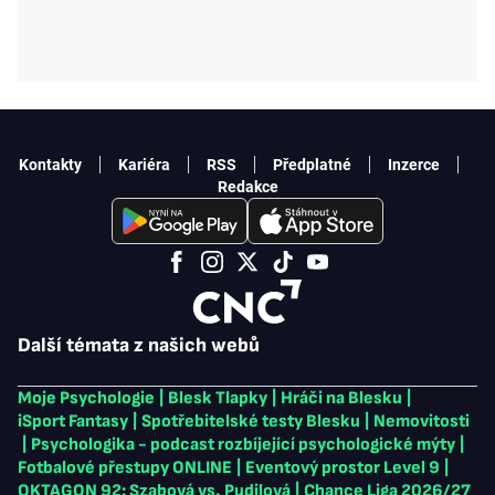
Kontakty
Kariéra
RSS
Předplatné
Inzerce
Redakce
Další témata z našich webů
Moje Psychologie
|
Blesk Tlapky
|
Hráči na Blesku
|
iSport Fantasy
|
Spotřebitelské testy Blesku
|
Nemovitosti
|
Psychologika - podcast rozbíjející psychologické mýty
|
Fotbalové přestupy ONLINE
|
Eventový prostor Level 9
|
OKTAGON 92: Szabová vs. Pudilová
|
Chance Liga 2026/27