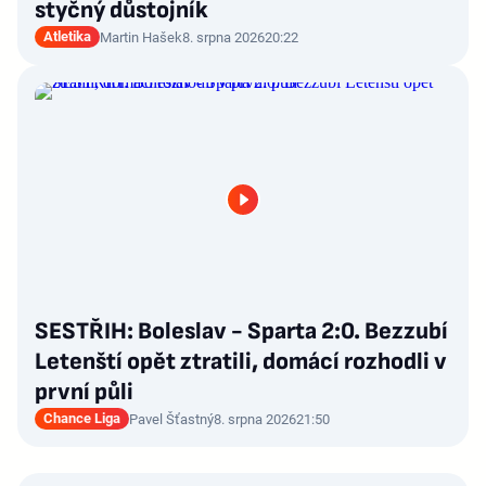
styčný důstojník
Atletika
Martin Hašek
8. srpna 2026
20:22
SESTŘIH: Boleslav - Sparta 2:0. Bezzubí
Letenští opět ztratili, domácí rozhodli v
první půli
Chance Liga
Pavel Šťastný
8. srpna 2026
21:50