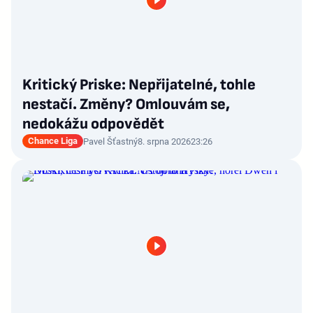
Kritický Priske: Nepřijatelné, tohle
nestačí. Změny? Omlouvám se,
nedokážu odpovědět
Chance Liga
Pavel Šťastný
8. srpna 2026
23:26