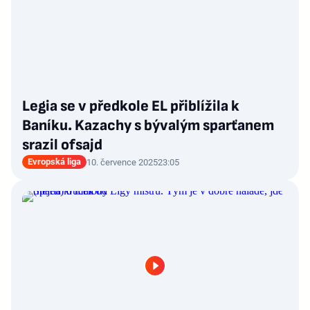
Legia se v předkole EL přiblížila k
Baníku. Kazachy s bývalým sparťanem
srazil ofsajd
Evropská liga
10. července 2025
23:05