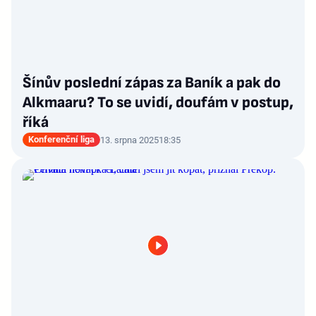
Šínův poslední zápas za Baník a pak do
Alkmaaru? To se uvidí, doufám v postup,
říká
Konferenční liga
13. srpna 2025
18:35