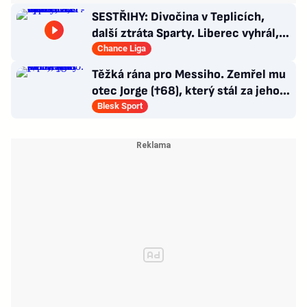
SESTŘIHY: Divočina v Teplicích,
další ztráta Sparty. Liberec vyhrál,
Zlín - Bohemians 0:2
Chance Liga
Těžká rána pro Messiho. Zemřel mu
otec Jorge (†68), který stál za jeho
úspěchy
Blesk Sport