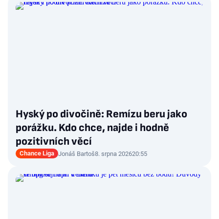
Hyský po divočině: Remízu beru jako
porážku. Kdo chce, najde i hodně
pozitivních věcí
Chance Liga
Jonáš Bartoš
8. srpna 2026
20:55