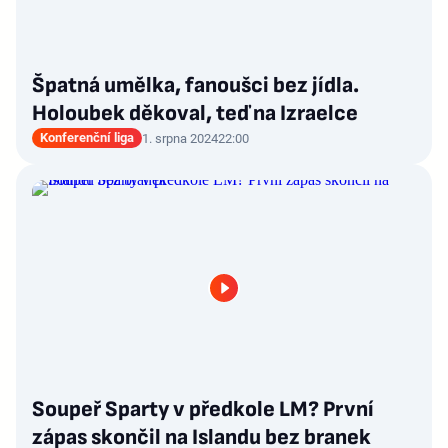
Špatná umělka, fanoušci bez jídla.
Holoubek děkoval, teď na Izraelce
Konferenční liga
1. srpna 2024
22:00
Soupeř Sparty v předkole LM? První
zápas skončil na Islandu bez branek