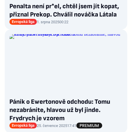
Penalta není pr*el, chtěl jsem jít kopat,
přiznal Prekop. Chválil nováčka Látala
Evropská liga
1. srpna 2025
00:22
Páník o Ewertonově odchodu: Tomu
nezabráníte, hlavou už byl jinde.
Frydrych je vzorem
Evropská liga
25. července 2025
17:41