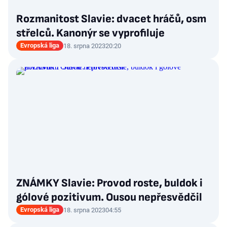
Rozmanitost Slavie: dvacet hráčů, osm
střelců. Kanonýr se vyprofiluje
Evropská liga
18. srpna 2023
20:20
ZNÁMKY Slavie: Provod roste, buldok i
gólové pozitivum. Ousou nepřesvědčil
Evropská liga
18. srpna 2023
04:55