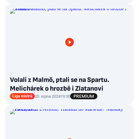
Volali z Malmö, ptali se na Spartu.
Melichárek o hrozbě i Zlatanovi
Liga mistrů
20. srpna 2024
19:30