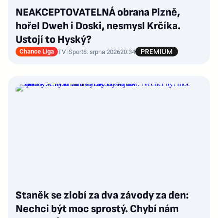
NEAKCEPTOVATELNÁ obrana Plzně,
hořel Dweh i Doski, nesmysl Krčíka.
Ustojí to Hyský?
Chance Liga
TV iSport
8. srpna 2026
20:34
Staněk se zlobí za dva závody za den:
Nechci být moc sprostý. Chybí nám