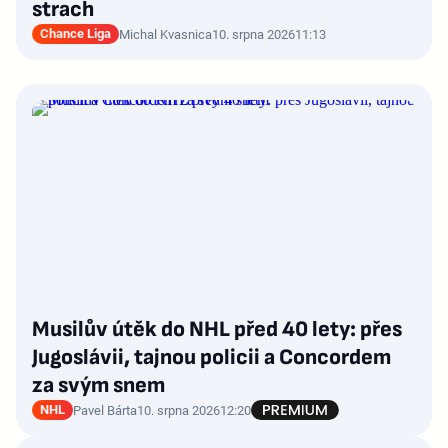
strach
Chance Liga
Michal Kvasnica
10. srpna 2026
11:13
Musilův útěk do NHL před 40 lety: přes
Jugoslávii, tajnou policii a Concordem
za svým snem
NHL
Pavel Bárta
10. srpna 2026
12:20