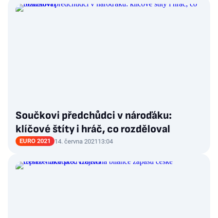
Součkovi předchůdci v nároďáku:
klíčové štíty i hráč, co rozděloval
EURO 2021
14. června 2021
13:04