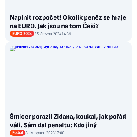
Naplnit rozpočet! O kolik peněz se hraje
na EURO. Jak jsou na tom Češi?
EURO 2024
25. června 2024
14:36
Šmicer porazil Zidana, koukal, jak pořád
válí. Sám dal penaltu: Kdo jiný
Fotbal
3. listopadu 2023
17:00