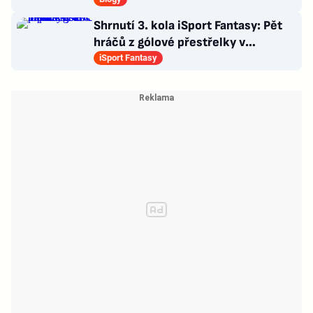
není na místě
Shrnutí 3. kola iSport Fantasy: Pět
hráčů z gólové přestřelky v
Teplicích v ideální sestavě
iSport Fantasy