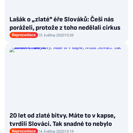
Lašák o „zlaté" éře Slováků: Češi nás
poráželi, protože z toho nedělali cirkus
Reprezentace
15. května 2020
15:39
20 let od zlaté bitvy. Máte to v kapse,
tvrdili Slováci. Tak snadné to nebylo
Reprezentace
14. května 2020
15:19