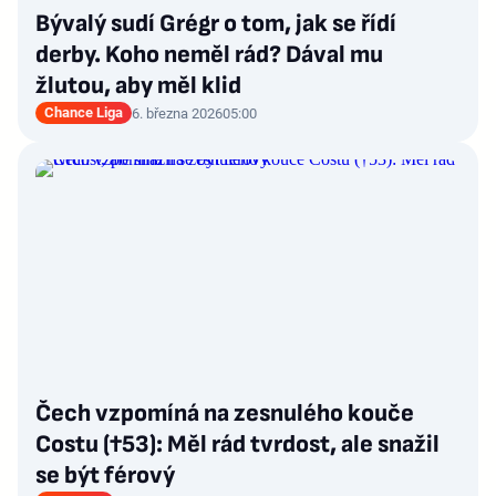
Bývalý sudí Grégr o tom, jak se řídí
derby. Koho neměl rád? Dával mu
žlutou, aby měl klid
Chance Liga
6. března 2026
05:00
Čech vzpomíná na zesnulého kouče
Costu (†53): Měl rád tvrdost, ale snažil
se být férový