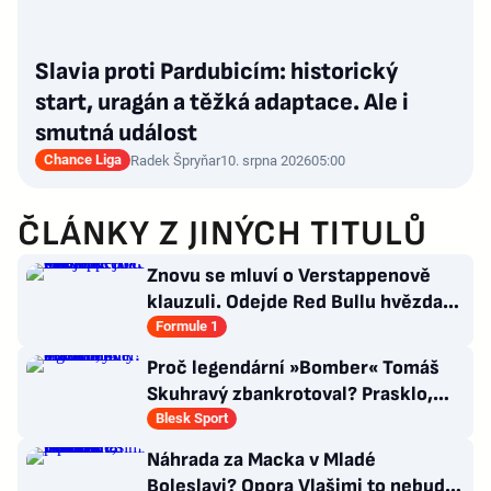
Slavia proti Pardubicím: historický
start, uragán a těžká adaptace. Ale i
smutná událost
Chance Liga
Radek Špryňar
10. srpna 2026
05:00
ČLÁNKY Z JINÝCH TITULŮ
Znovu se mluví o Verstappenově
klauzuli. Odejde Red Bullu hvězda?
Možnosti jsou omezené
Formule 1
Proč legendární »Bomber« Tomáš
Skuhravý zbankrotoval? Prasklo,
kde dluží miliony!
Blesk Sport
Náhrada za Macka v Mladé
Boleslavi? Opora Vlašimi to nebude,