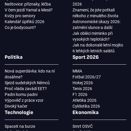
Neštovice: příznaky, léčba
2026
V čem jezdí Yamal a Mesii?
Znamení, že jste potkali
Kvízy pro seniory
někoho z minulého života
Kalendář úplňků 2026
Astronomické úkazy 2026:
Co je bodycount?
zatmění slunce a další
Jak obléci miminko při
vysokých teplotách?
Jak na dokonalé letní mojito
6 lehkých letních salátů
Politika
Sport 2026
Nová superdávka: kdo na ní
MMA
dosáhne?
Fotbal 2026/27
Sjezd sudetských Němců
Hokej 2026
Proč vláda zavádí EET?
Tenis 2026
Padni komu padni
F1 2026
Výpověď z práce vzor
Atletika 2026
Divoký kačer
Cyklistika 2026
Technologie
Ekonomika
SpaceX na burze
Smrt OSVČ