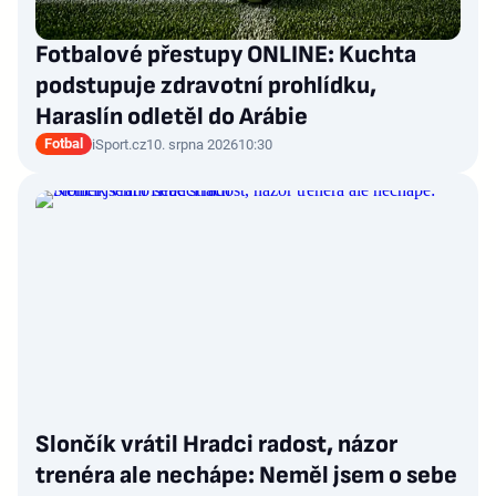
Fotbalové přestupy ONLINE: Kuchta
podstupuje zdravotní prohlídku,
Haraslín odletěl do Arábie
Fotbal
iSport.cz
10. srpna 2026
10:30
Slončík vrátil Hradci radost, názor
trenéra ale nechápe: Neměl jsem o sebe