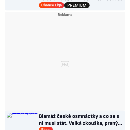
přichází záložník Baníku
Chance Liga
Blamáž české osmnáctky a co se s
ní musí stát. Velká zkouška, pranýř
Blogy