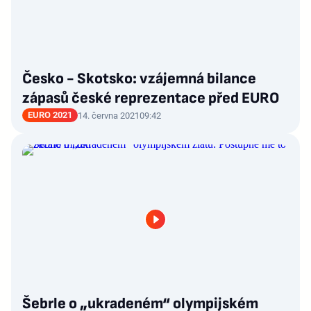
Česko - Skotsko: vzájemná bilance
zápasů české reprezentace před EURO
EURO 2021
14. června 2021
09:42
Šebrle o „ukradeném“ olympijském