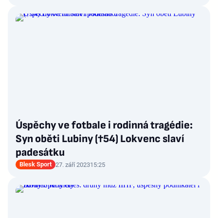
Úspěchy ve fotbale i rodinná tragédie:
Syn oběti Lubiny (†54) Lokvenc slaví
padesátku
Blesk Sport
27. září 2023
15:25