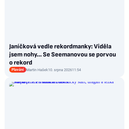
Janíčková vedle rekordmanky: Viděla
jsem nohy... Se Seemanovou se porvou
o rekord
Plavání
Martin Hašek
10. srpna 2026
11:54