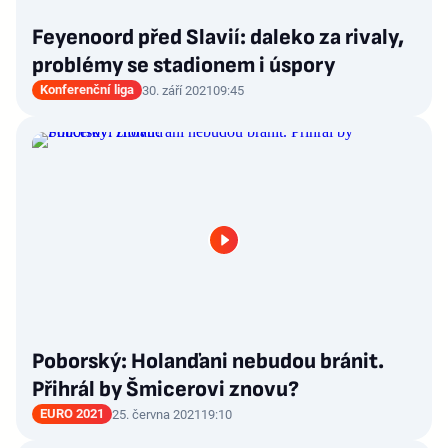
Feyenoord před Slavií: daleko za rivaly,
problémy se stadionem i úspory
Konferenční liga
30. září 2021
09:45
Poborský: Holanďani nebudou bránit.
Přihrál by Šmicerovi znovu?
EURO 2021
25. června 2021
19:10