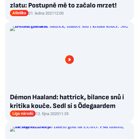
zlatu: Postupně mě to začalo mrzet!
Atletika
21. ledna 2021
12:00
Démon Haaland: hattrick, bilance snů i
kritika kouče. Sedl si s Ödegaardem
Liga národů
12. října 2020
11:35