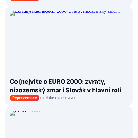
Co (ne)víte o EURO 2000: zvraty,
nizozemský zmar i Slovák v hlavní roli
Reprezentace
10. dubna 2020
14:41