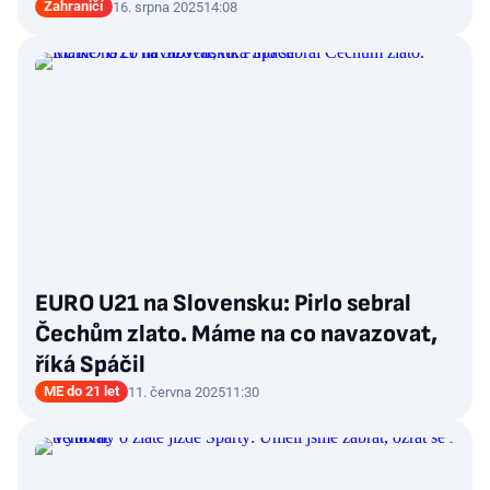
Zahraničí
16. srpna 2025
14:08
EURO U21 na Slovensku: Pirlo sebral
Čechům zlato. Máme na co navazovat,
říká Spáčil
ME do 21 let
11. června 2025
11:30