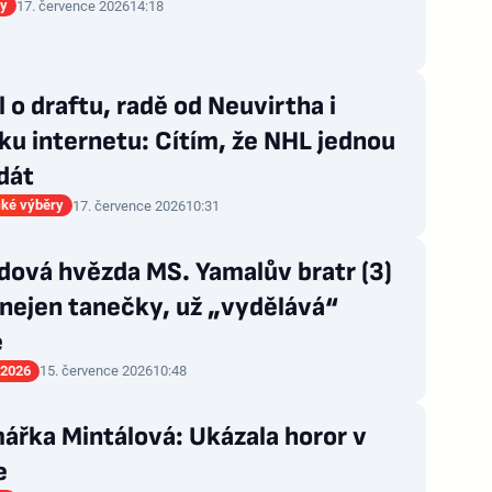
gy
17. července 2026
14:18
l o draftu, radě od Neuvirtha i
u internetu: Cítím, že NHL jednou
dát
ké výběry
17. července 2026
10:31
dová hvězda MS. Yamalův bratr (3)
 nejen tanečky, už „vydělává“
e
 2026
15. července 2026
10:48
ářka Mintálová: Ukázala horor v
e