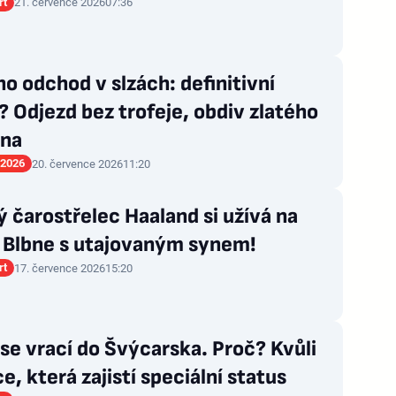
rt
21. července 2026
07:36
o odchod v slzách: definitivní
 Odjezd bez trofeje, obdiv zlatého
ána
 2026
20. července 2026
11:20
 čarostřelec Haaland si užívá na
i: Blbne s utajovaným synem!
rt
17. července 2026
15:20
se vrací do Švýcarska. Proč? Kvůli
e, která zajistí speciální status