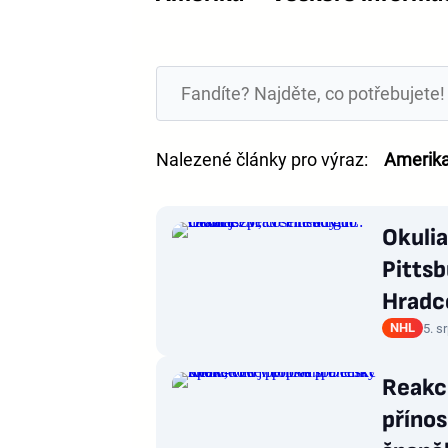
Nalezené články pro výraz:
Amerik
Okulia
Pittsb
Hradc
NHL
5. s
Reakce
přínos