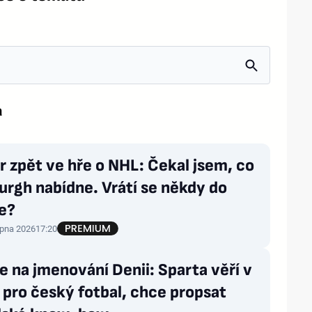
a
r zpět ve hře o NHL: Čekal jsem, co
urgh nabídne. Vrátí se někdy do
e?
rpna 2026
17:20
 na jmenování Denii: Sparta věří v
 pro český fotbal, chce propsat