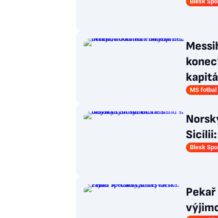
Blesk Spo
Messih
konec?
kapit
MS fotbal
Norský
Sicíli
Blesk Spo
Pekař 
výjimc