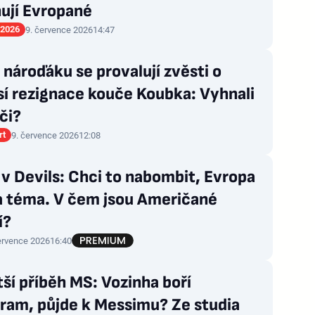
ují Evropané
 2026
9. července 2026
14:47
nároďáku se provalují zvěsti o
sí rezignace kouče Koubka: Vyhnali
či?
rt
9. července 2026
12:08
v Devils: Chci to nabombit, Evropa
a téma. V čem jsou Američané
í?
ervence 2026
16:40
ší příběh MS: Vozinha boří
ram, půjde k Messimu? Ze studia