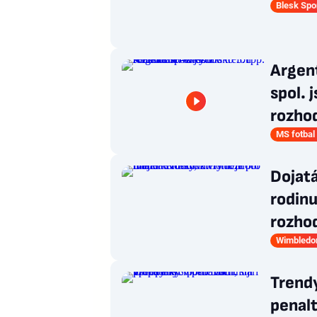
Blesk Spo
Argent
spol. 
rozhod
MS fotbal
Dojatá
rodin
rozhod
Wimbledo
Trend
penalt