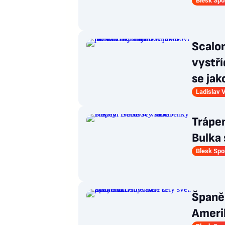
Blesk Spo
Scalon
vystří
se jak
Ladislav 
Trápe
Bulka 
Blesk Spo
Španěl
Amerik