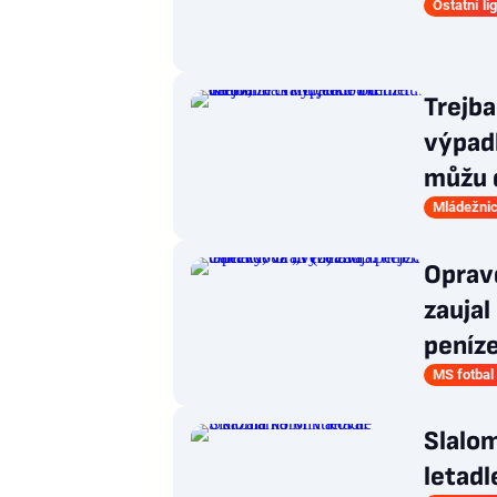
Ostatní li
Trejba
výpadk
můžu 
Mládežnic
Oprav
zaujal
peníz
MS fotbal
Slalom
letadl