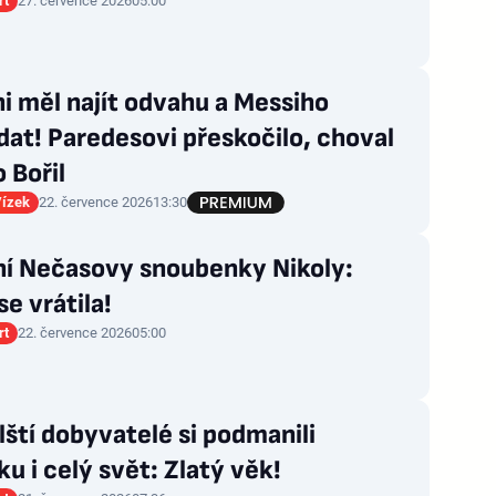
rt
27. července 2026
05:00
i měl najít odvahu a Messiho
dat! Paredesovi přeskočilo, choval
o Bořil
Vízek
22. července 2026
13:30
ní Nečasovy snoubenky Nikoly:
se vrátila!
rt
22. července 2026
05:00
ští dobyvatelé si podmanili
u i celý svět: Zlatý věk!