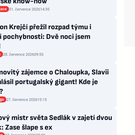
lské know-how
tace
31. července 2026
14:35
n Krejčí přežil rozpad týmu i
í pochybnosti: Dvě noci jsem
l
a
28. července 2026
09:55
movitý zájemce o Chaloupka, Slavii
hlásil portugalský gigant! Kde je
?
iga
27. července 2026
15:15
vý mistr světa Sedlák v zajetí dvou
: Zase šlape s ex