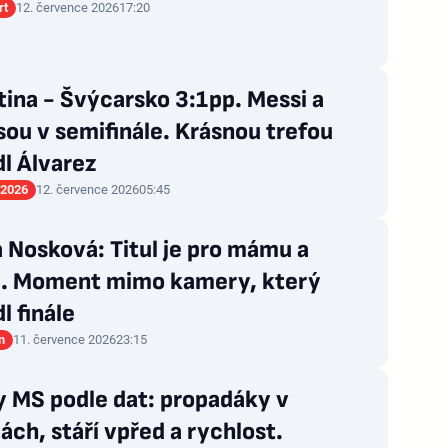
rt
12. července 2026
17:20
ina - Švýcarsko 3:1pp. Messi a
jsou v semifinále. Krásnou trefou
l Álvarez
 2026
12. července 2026
05:45
 Nosková: Titul je pro mámu a
u. Moment mimo kamery, který
l finále
n
11. července 2026
23:15
y MS podle dat: propadáky v
ách, stáří vpřed a rychlost.