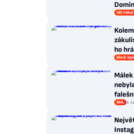
Domin
MS fotbal
Kolem 
zákuli
ho hrá
Blesk Spo
Málek 
nebyl
falešn
NHL
8. č
Největ
Instag