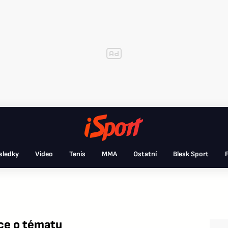
sledky
Video
Tenis
MMA
Ostatní
Blesk Sport
F
ce o tématu