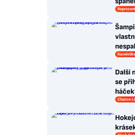
španě
Reprezen
Šampio
vlastn
nespa
Kanoistik
Další 
se při
háček
Chance L
Hokejo
krásek