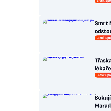
Blesk Spo
Smrt 
odstou
Blesk Spo
Třask
lékař
Blesk Spo
Šokují
Marad