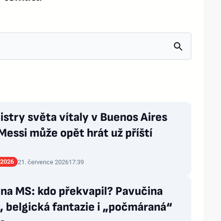
stry světa vítaly v Buenos Aires
Messi může opět hrát už příští
 2026
21. července 2026
17:39
na MS: kdo překvapil? Pavučina
 belgická fantazie i „počmáraná“