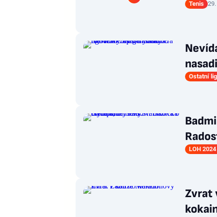
Tenis
29.
Nevíd
nasadi
Ostatní li
Badmi
Radost
LOH 2024 
Zvrat 
kokai