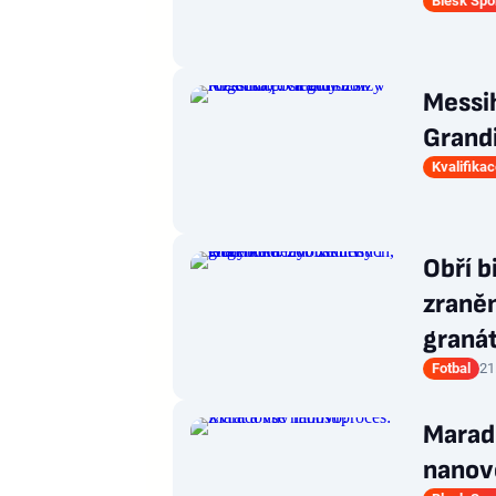
Blesk Spo
Messih
Grandi
Kvalifika
Obří b
zraněn
graná
Fotbal
21
Marad
nanov