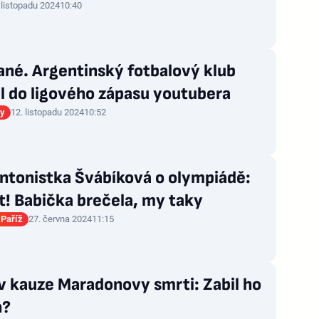
 listopadu 2024
10:40
ané. Argentinský fotbalový klub
l do ligového zápasu youtubera
gy
12. listopadu 2024
10:52
ntonistka Švábíková o olympiádě:
! Babička brečela, my taky
Paříž
27. června 2024
11:15
v kauze Maradonovy smrti: Zabil ho
n?