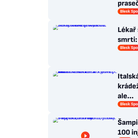
praseč
Blesk Spo
Lékař
smrti:
Blesk Spo
Italsk
krádež
ale...
Blesk Spo
Šampio
100 in