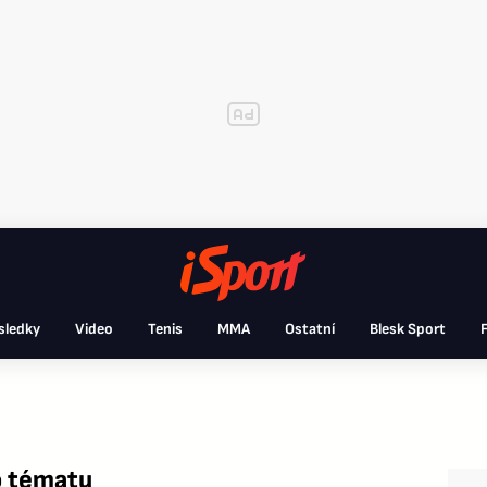
sledky
Video
Tenis
MMA
Ostatní
Blesk Sport
F
o tématu