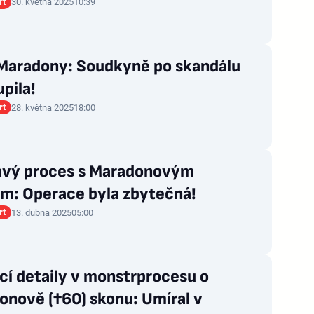
rt
30. května 2025
10:39
Maradony: Soudkyně po skandálu
pila!
rt
28. května 2025
18:00
avý proces s Maradonovým
em: Operace byla zbytečná!
rt
13. dubna 2025
05:00
cí detaily v monstrprocesu o
onově (†60) skonu: Umíral v