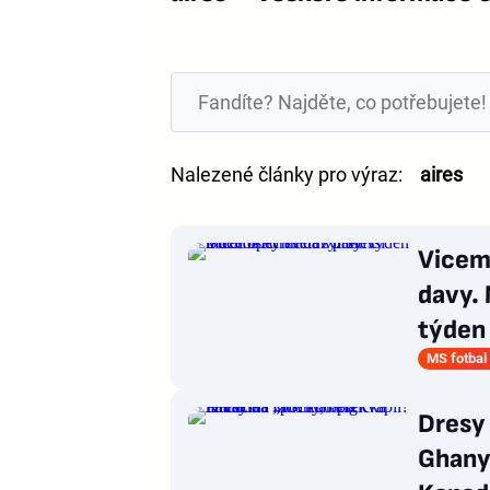
Nalezené články pro výraz:
aires
Vicemi
davy. 
týden
MS fotbal
Dresy 
Ghany,