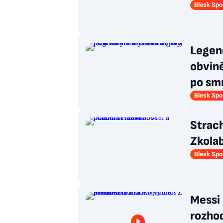
Blesk Spo
Legen
obvině
po smr
Blesk Spo
Strac
Zkolab
Blesk Spo
Messi 
rozhod