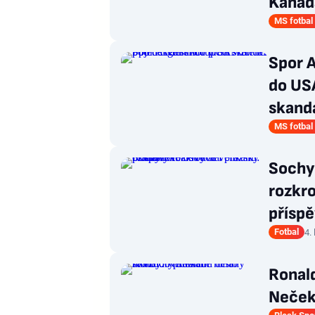
Kanad
MS fotbal
Spor 
do USA
skand
MS fotbal
Sochy
rozkro
přísp
Fotbal
4.
Ronald
Neček