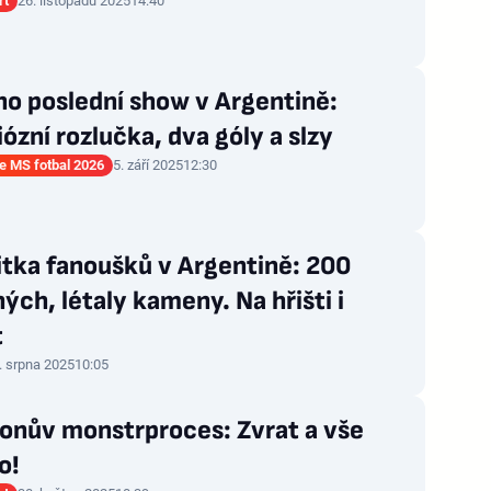
rt
26. listopadu 2025
14:40
o poslední show v Argentině:
ózní rozlučka, dva góly a slzy
ce MS fotbal 2026
5. září 2025
12:30
itka fanoušků v Argentině: 200
ých, létaly kameny. Na hřišti i
t
. srpna 2025
10:05
onův monstrproces: Zvrat a vše
o!