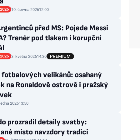
a
 2026
10. června 2026
12:00
Argentinců před MS: Pojede Messi
? Trenér pod tlakem i korupční
ál
 2026
3. května 2026
14:30
 fotbalových velikánů: osahaný
k na Ronaldově ostrově i pražský
ěvek
 ledna 2026
13:50
o prozradil detaily svatby:
ané místo navzdory tradici