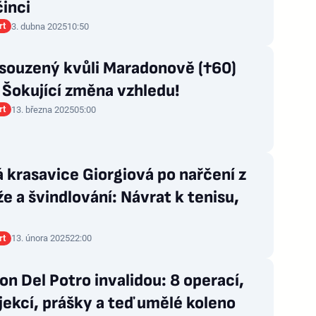
inci
rt
3. dubna 2025
10:50
 souzený kvůli Maradonově (†60)
 Šokující změna vzhledu!
rt
13. března 2025
05:00
á krasavice Giorgiová po nařčení z
e a švindlování: Návrat k tenisu,
rt
13. února 2025
22:00
n Del Potro invalidou: 8 operací,
jekcí, prášky a teď umělé koleno