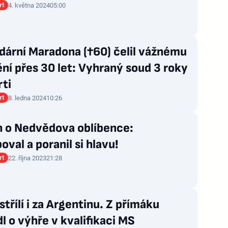
rt
4. května 2024
05:00
dární Maradona (†60) čelil vážnému
ní přes 30 let: Vyhraný soud 3 roky
ti
rt
8. ledna 2024
10:26
h o Nedvědova oblíbence:
oval a poranil si hlavu!
rt
22. října 2023
21:28
střílí i za Argentinu. Z přímáku
l o výhře v kvalifikaci MS