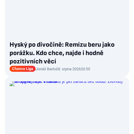
Hyský po divočině: Remízu beru jako
porážku. Kdo chce, najde i hodně
pozitivních věcí
Chance Liga
Jonáš Bartoš
8. srpna 2026
20:55