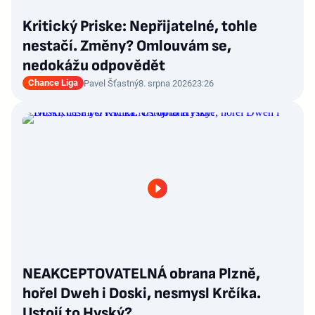
Kritický Priske: Nepřijatelné, tohle
nestačí. Změny? Omlouvám se,
nedokážu odpovědět
Chance Liga
Pavel Šťastný
8. srpna 2026
23:26
NEAKCEPTOVATELNÁ obrana Plzně,
hořel Dweh i Doski, nesmysl Krčíka.
Ustojí to Hyský?