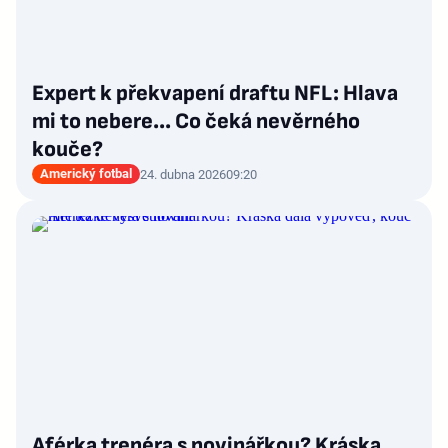
Expert k překvapení draftu NFL: Hlava
mi to nebere... Co čeká nevěrného
kouče?
Americký fotbal
24. dubna 2026
09:20
Aférka trenéra s novinářkou? Kráska