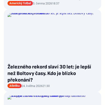
Americký fotbal
5. června 2026
18:37
Železného rekord slaví 30 let: je lepší
než Boltovy časy. Kdo je blízko
překonání?
Atletika
24. května 2026
21:30