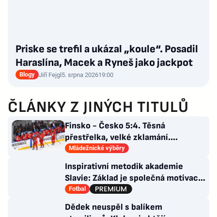
Priske se trefil a ukázal „koule“. Posadil
Haraslína, Macek a Ryneš jako jackpot
Blogy
Jiří Fejgl
5. srpna 2026
19:00
ČLÁNKY Z JINÝCH TITULŮ
Finsko - Česko 5:4. Těsná
přestřelka, velké zklamání.
Osmnáctka je mimo semifinále
Mládežnické výběry
Inspirativní metodik akademie
Slavie: Základ je společná motivace.
Nová DNA „sešívaných“
Fotbal
Dědek neuspěl s balíkem