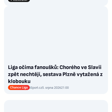
Liga očima fanoušků: Chorého ve Slavii
zpět nechtějí, sestava Plzně vytažená z
klobouku
Chance Liga
iSport.cz
5. srpna 2026
21:00