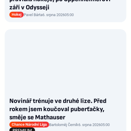
září v Odysseji
Hokej
Pavel Bárta
6. srpna 2026
05:00
Novinář trénuje ve druhé lize. Před
rokem jsem koučoval puberťačky,
směje se Mathauser
Chance Národní Liga
Bartoloměj Černík
6. srpna 2026
05:00