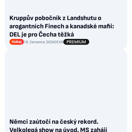
Kruppův pobočník z Landshutu o
arogantních Finech a kanadské mafii:
DEL je pro Čecha těžká
Hokej
18. července 2026
05:00
Němci zaútočí na český rekord.
Velkolepá show na úvod, MS zahájí