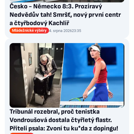
Česko - Německo 8:3. Prozíravý
Nedvědův tah! Smršť, nový první centr
a čtyřbodový Kachlíř
Mládežnické výběry
4. srpna 2026
23:35
Tribunál rozebral, proč tenistka
Vondroušová dostala čtyřletý flastr.
Příteli psala: Zvoní tu ku*da z dopingu!