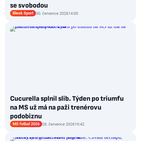
se svobodou
Blesk Sport
30. července 2026
14:00
Cucurella splnil slib. Týden po triumfu
na MS už má na paži trenérovu
podobiznu
MS fotbal 2026
28. července 2026
19:42