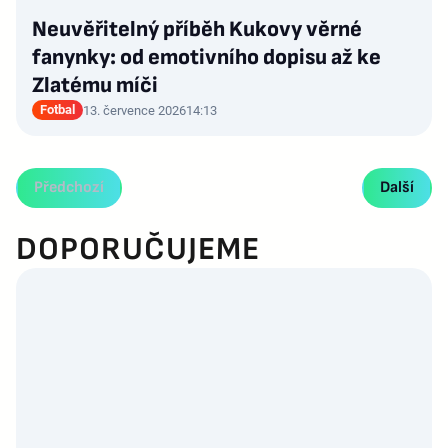
Neuvěřitelný příběh Kukovy věrné
fanynky: od emotivního dopisu až ke
Zlatému míči
Fotbal
13. července 2026
14:13
Předchozí
Další
DOPORUČUJEME