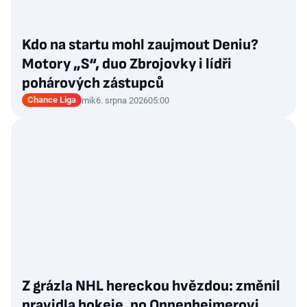
Kdo na startu mohl zaujmout Deniu?
Motory „S“, duo Zbrojovky i lídři
pohárových zástupců
Chance Liga
mik
6. srpna 2026
05:00
Z grázla NHL hereckou hvězdou: změnil
pravidla hokeje, po Oppenheimerovi