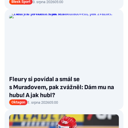
Blesk Sport
3. srpna 2026
05:00
Fleury si povídal a smál se
s Muradovem, pak zvážněl: Dám mu na
hubu! A jak hubl?
Oktagon
1. srpna 2026
05:00