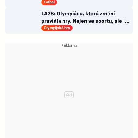
Newcastlu nového trenéra
Fotbal
LA28: Olympiáda, která změní
pravidla hry. Nejen ve sportu, ale i
v&nbsp;marketingu
Olympijské hry