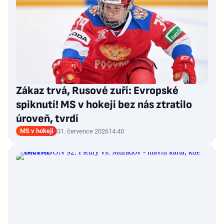
Zákaz trvá, Rusové zuří: Evropské
spiknutí! MS v hokeji bez nás ztratilo
úroveň, tvrdí
MS v hokeji
31. července 2026
14:40