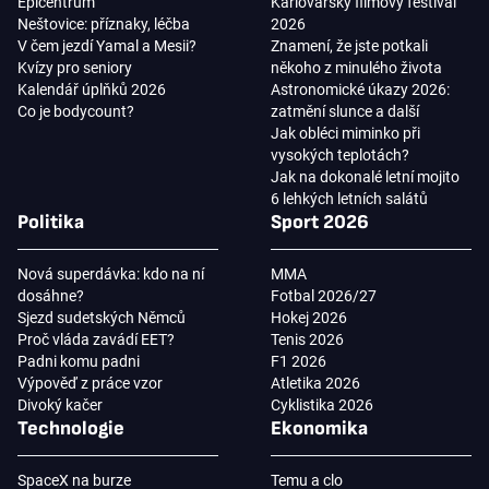
Epicentrum
Karlovarský filmový festival
Neštovice: příznaky, léčba
2026
V čem jezdí Yamal a Mesii?
Znamení, že jste potkali
Kvízy pro seniory
někoho z minulého života
Kalendář úplňků 2026
Astronomické úkazy 2026:
Co je bodycount?
zatmění slunce a další
Jak obléci miminko při
vysokých teplotách?
Jak na dokonalé letní mojito
6 lehkých letních salátů
Politika
Sport 2026
Nová superdávka: kdo na ní
MMA
dosáhne?
Fotbal 2026/27
Sjezd sudetských Němců
Hokej 2026
Proč vláda zavádí EET?
Tenis 2026
Padni komu padni
F1 2026
Výpověď z práce vzor
Atletika 2026
Divoký kačer
Cyklistika 2026
Technologie
Ekonomika
SpaceX na burze
Temu a clo