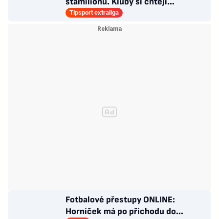
stamilionů. Kluby si chtějí
marketingová práva řídit samy
Tipsport extraliga
Fotbalové přestupy ONLINE:
Horníček má po příchodu do