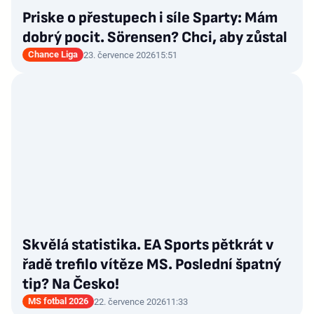
Priske o přestupech i síle Sparty: Mám
dobrý pocit. Sörensen? Chci, aby zůstal
Chance Liga
23. července 2026
15:51
Skvělá statistika. EA Sports pětkrát v
řadě trefilo vítěze MS. Poslední špatný
tip? Na Česko!
MS fotbal 2026
22. července 2026
11:33