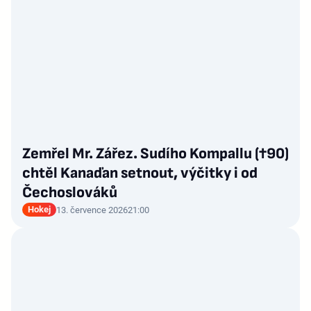
Zemřel Mr. Zářez. Sudího Kompallu (†90)
chtěl Kanaďan setnout, výčitky i od
Čechoslováků
Hokej
13. července 2026
21:00