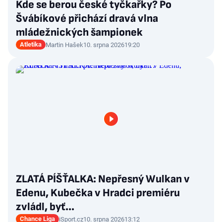
Kde se berou české tyčkařky? Po
Švábíkové přichází dravá vlna
mládežnických šampionek
Atletika
Martin Hašek
10. srpna 2026
19:20
ZLATÁ PÍŠŤALKA: Nepřesný Wulkan v
Edenu, Kubečka v Hradci premiéru
zvládl, byť…
Chance Liga
iSport.cz
10. srpna 2026
13:12