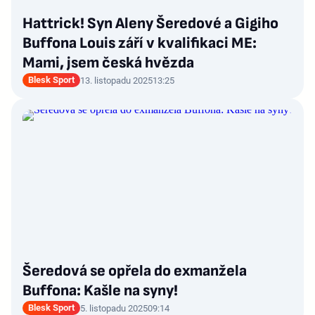
Hattrick! Syn Aleny Šeredové a Gigiho
Buffona Louis září v kvalifikaci ME:
Mami, jsem česká hvězda
Blesk Sport
13. listopadu 2025
13:25
Šeredová se opřela do exmanžela
Buffona: Kašle na syny!
Blesk Sport
5. listopadu 2025
09:14