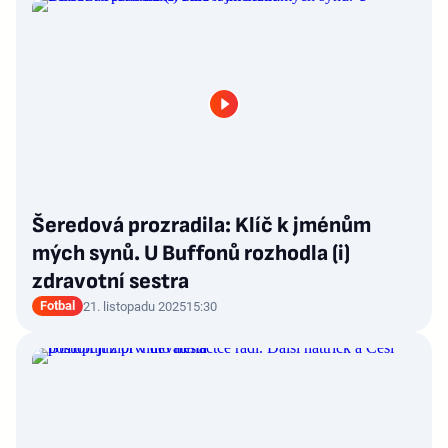
Šeredová prozradila: Klíč k jménům
mých synů. U Buffonů rozhodla (i)
zdravotní sestra
Fotbal
21. listopadu 2025
15:30