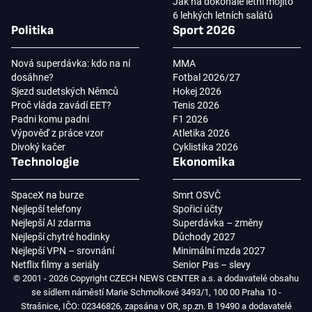
Jak na dokonalé letní mojito
6 lehkých letních salátů
Politika
Sport 2026
Nová superdávka: kdo na ní
MMA
dosáhne?
Fotbal 2026/27
Sjezd sudetských Němců
Hokej 2026
Proč vláda zavádí EET?
Tenis 2026
Padni komu padni
F1 2026
Výpověď z práce vzor
Atletika 2026
Divoký kačer
Cyklistika 2026
Technologie
Ekonomika
SpaceX na burze
Smrt OSVČ
Nejlepší telefony
Spořicí účty
Nejlepší AI zdarma
Superdávka – změny
Nejlepší chytré hodinky
Důchody 2027
Nejlepší VPN – srovnání
Minimální mzda 2027
Netflix filmy a seriály
Senior Pas – slevy
© 2001 - 2026 Copyright CZECH NEWS CENTER a.s. a dodavatelé obsahu
se sídlem náměstí Marie Schmolkové 3493/1, 100 00 Praha 10 -
Strašnice, IČO: 02346826, zapsána v OR, sp.zn. B 19490 a dodavatelé