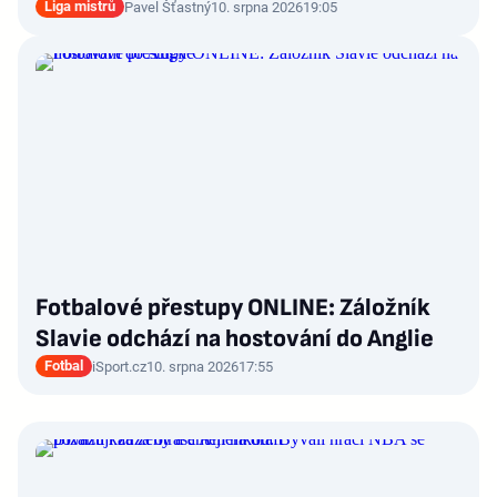
Liga mistrů
Pavel Šťastný
10. srpna 2026
19:05
Fotbalové přestupy ONLINE: Záložník
Slavie odchází na hostování do Anglie
Fotbal
iSport.cz
10. srpna 2026
17:55