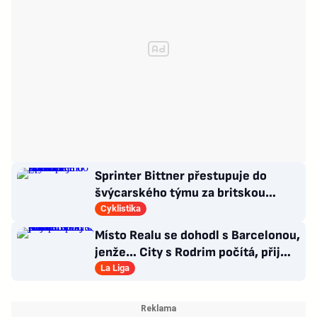
Sprinter Bittner přestupuje do
švýcarského týmu za britskou
hvězdou Pidcockem
Cyklistika
Místo Realu se dohodl s Barcelonou,
jenže… City s Rodrim počítá, přijme
kompromis?
La Liga