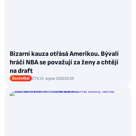
Bizarní kauza otřásá Amerikou. Bývalí
hráči NBA se považují za ženy a chtějí
na draft
Basketbal
ČTK
10. srpna 2026
20:55