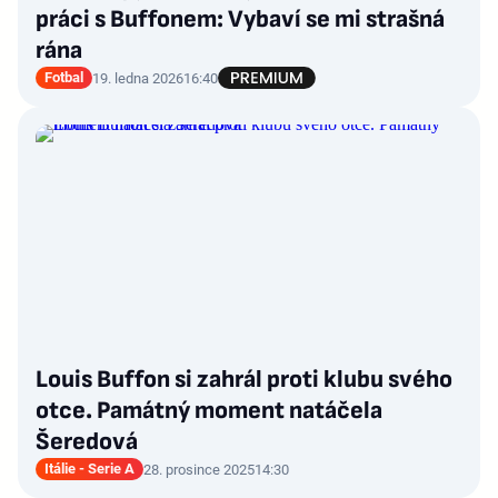
práci s Buffonem: Vybaví se mi strašná
rána
Fotbal
19. ledna 2026
16:40
Louis Buffon si zahrál proti klubu svého
otce. Památný moment natáčela
Šeredová
Itálie - Serie A
28. prosince 2025
14:30