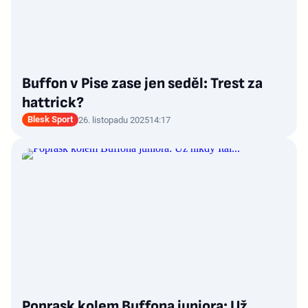
Buffon v Pise zase jen seděl: Trest za
hattrick?
Blesk Sport
26. listopadu 2025
14:17
Poprask kolem Buffona juniora: Už