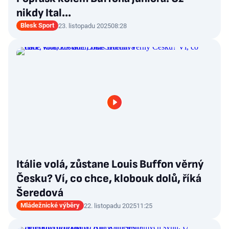
nikdy Ital...
Blesk Sport
23. listopadu 2025
08:28
Itálie volá, zůstane Louis Buffon věrný
Česku? Ví, co chce, klobouk dolů, říká
Šeredová
Mládežnické výběry
22. listopadu 2025
11:25