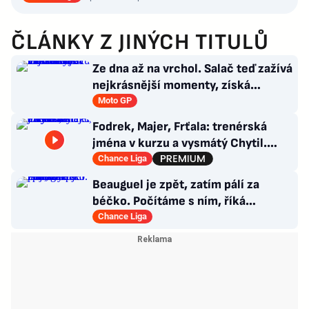
ČLÁNKY Z JINÝCH TITULŮ
Ze dna až na vrchol. Salač teď zažívá
nejkrásnější momenty, získá
smlouvu v MotoGP?
Moto GP
Fodrek, Majer, Frťala: trenérská
jména v kurzu a vysmátý Chytil.
Odevzdal Priske titul?
Chance Liga
Beauguel je zpět, zatím pálí za
béčko. Počítáme s ním, říká
manažer Artisu. Pojezný padl
Chance Liga