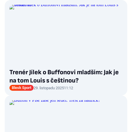
Trenér Jílek o Buffonovi mladším: Jak je
na tom Louis s češtinou?
Blesk Sport
29. listopadu 2025
11:12