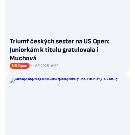
Triumf českých sester na US Open:
Juniorkám k titulu gratulovala i
Muchová
US Open
9. září 2025
16:22