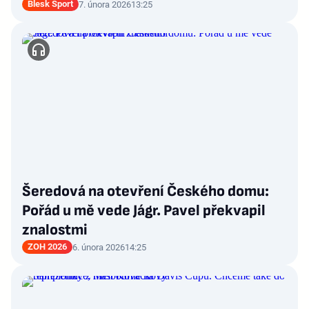
Blesk Sport
7. února 2026
13:25
Šeredová na otevření Českého domu:
Pořád u mě vede Jágr. Pavel překvapil
znalostmi
ZOH 2026
6. února 2026
14:25