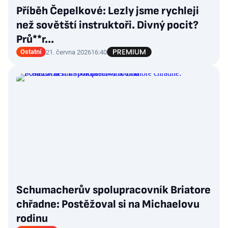
Příběh Čepelkové: Lezly jsme rychleji
než sovětští instruktoři. Divný pocit?
Prů**r...
Ostatní
21. června 2026
16:40
Schumacherův spolupracovník Briatore
chřadne: Postěžoval si na Michaelovu
rodinu