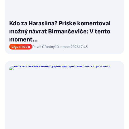
Kdo za Haraslína? Priske komentoval
možný návrat Birmančeviče: V tento
moment...
Liga mistrů
Pavel Šťastný
10. srpna 2026
17:45