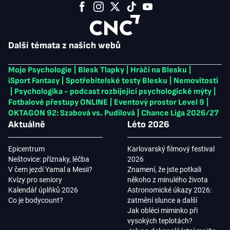
Další témata z našich webů
Moje Psychologie
|
Blesk Tlapky
|
Hráči na Blesku
|
iSport Fantasy
|
Spotřebitelské testy Blesku
|
Nemovitosti
|
Psychologika - podcast rozbíjející psychologické mýty
|
Fotbalové přestupy ONLINE
|
Eventový prostor Level 9
|
OKTAGON 92: Szabová vs. Pudilová
|
Chance Liga 2026/27
Aktuálně
Léto 2026
Epicentrum
Karlovarský filmový festival
Neštovice: příznaky, léčba
2026
V čem jezdí Yamal a Mesii?
Znamení, že jste potkali
Kvízy pro seniory
někoho z minulého života
Kalendář úplňků 2026
Astronomické úkazy 2026:
Co je bodycount?
zatmění slunce a další
Jak obléci miminko při
vysokých teplotách?