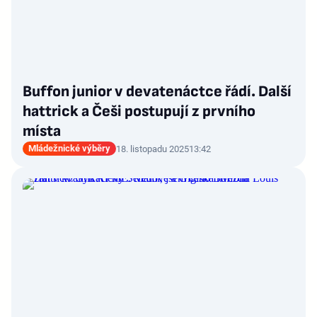
Buffon junior v devatenáctce řádí. Další
hattrick a Češi postupují z prvního
místa
Mládežnické výběry
18. listopadu 2025
13:42