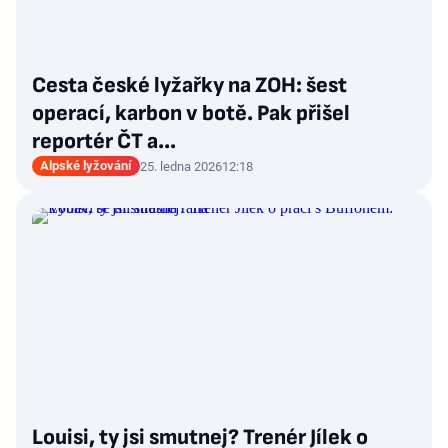
Cesta české lyžařky na ZOH: šest
operací, karbon v botě. Pak přišel
reportér ČT a...
Alpské lyžování
25. ledna 2026
12:18
Louisi, ty jsi smutnej? Trenér Jílek o