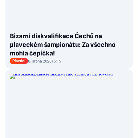
Bizarní diskvalifikace Čechů na
plaveckém šampionátu: Za všechno
mohla čepička!
Plavání
8. srpna 2026
16:15