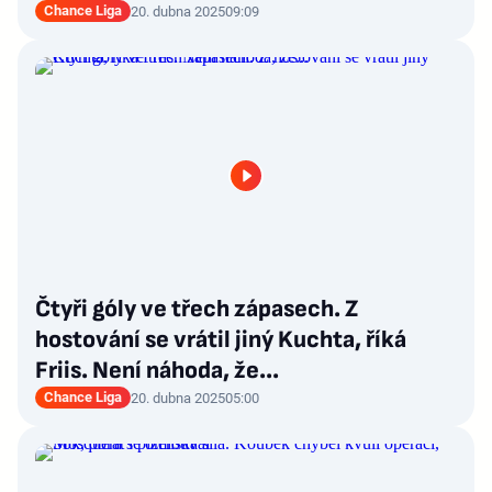
Chance Liga
20. dubna 2025
09:09
Čtyři góly ve třech zápasech. Z
hostování se vrátil jiný Kuchta, říká
Friis. Není náhoda, že...
Chance Liga
20. dubna 2025
05:00