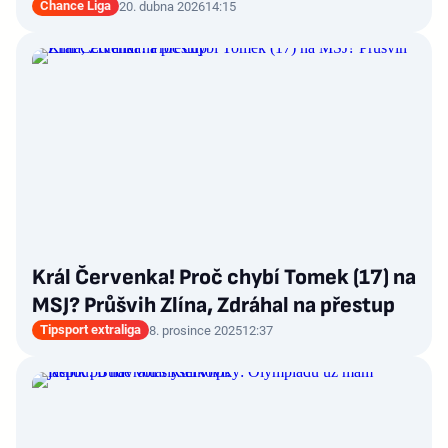
Chance Liga
20. dubna 2026
14:15
Král Červenka! Proč chybí Tomek (17) na
MSJ? Průšvih Zlína, Zdráhal na přestup
Tipsport extraliga
8. prosince 2025
12:37