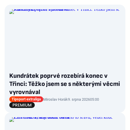
Kundrátek poprvé rozebírá konec v
Třinci: Těžko jsem se s některými věcmi
vyrovnával
Tipsport extraliga
Miroslav Horák
9. srpna 2026
05:00