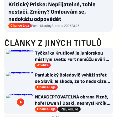
Kritický Priske: Nepřijatelné, tohle
nestačí. Změny? Omlouvám se,
nedokážu odpovědět
Chance Liga
Pavel Šťastný
8. srpna 2026
23:26
ČLÁNKY Z JINÝCH TITULŮ
Tyčkařka Krutilová je juniorskou
mistryní světa: Furt nemůžu uvěřit,
co se stalo!
Atletika
Pardubický Boledovič vyhlíží střet
se Slavií: Je škoda, že to nedokáže
postavit na mladých
Chance Liga
NEAKCEPTOVATELNÁ obrana Plzně,
hořel Dweh i Doski, nesmysl Krčíka.
Ustojí to Hyský?
Chance Liga