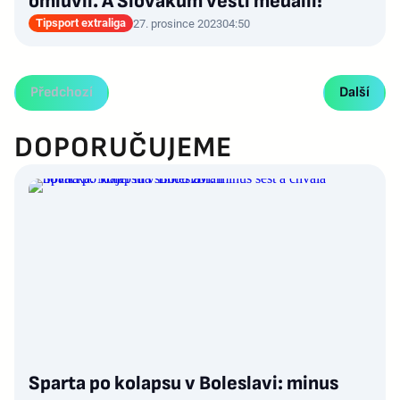
omluvil. A Slovákům věští medaili!
Tipsport extraliga
27. prosince 2023
04:50
Předchozí
Další
DOPORUČUJEME
Sparta po kolapsu v Boleslavi: minus