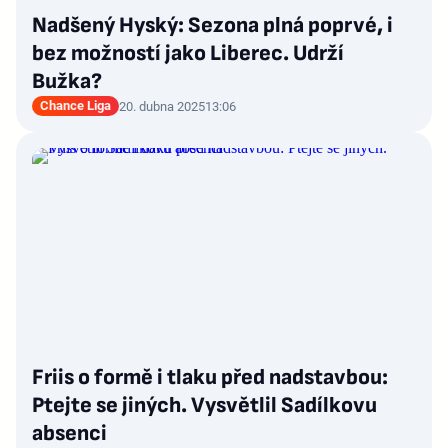
Nadšený Hyský: Sezona plná poprvé, i
bez možností jako Liberec. Udrží
Bužka?
Chance Liga
20. dubna 2025
13:06
Friis o formě i tlaku před nadstavbou:
Ptejte se jiných. Vysvětlil Sadílkovu
absenci