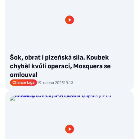
Šok, obrat i plzeňská síla. Koubek
chyběl kvůli operaci, Mosquera se
omlouval
Chance Liga
19. dubna 2025
19:13