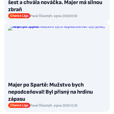
šest a chvála nováčka. Majer má silnou
zbraň
Chance Liga
Pavel Šťastný
9. srpna 2026
05:00
Majer po Spartě: Mužstvo bych
nepodceňoval! Byl přísný na hrdinu
zápasu
Chance Liga
Pavel Šťastný
9. srpna 2026
10:20