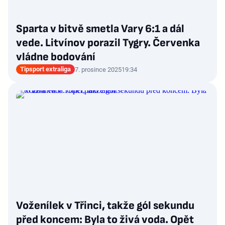
Sparta v bitvě smetla Vary 6:1 a dál
vede. Litvínov porazil Tygry. Červenka
vládne bodování
Tipsport extraliga
7. prosince 2025
19:34
Voženílek v Třinci, takže gól sekundu
před koncem: Byla to živá voda. Opět