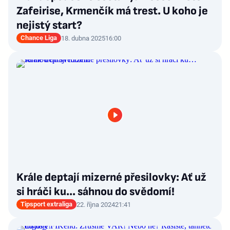
Zafeirise, Krmenčík má trest. U koho je
nejistý start?
Chance Liga
18. dubna 2025
16:00
Krále deptají mizerné přesilovky: Ať už
si hráči ku… sáhnou do svědomí!
Tipsport extraliga
22. října 2024
21:41