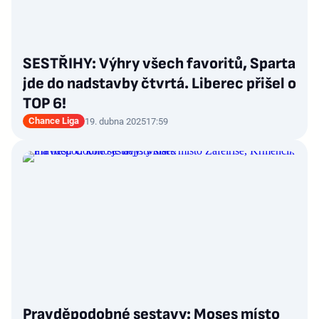
SESTŘIHY: Výhry všech favoritů, Sparta
jde do nadstavby čtvrtá. Liberec přišel o
TOP 6!
Chance Liga
19. dubna 2025
17:59
Pravděpodobné sestavy: Moses místo