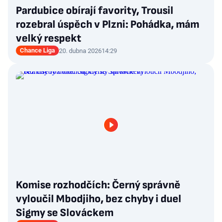
Pardubice obírají favority, Trousil
rozebral úspěch v Plzni: Pohádka, mám
velký respekt
Chance Liga
20. dubna 2026
14:29
Komise rozhodčích: Černý správně
vyloučil Mbodjiho, bez chyby i duel
Sigmy se Slováckem