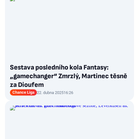
Sestava posledního kola Fantasy:
„gamechanger“ Zmrzlý, Martinec těsně
za Dioufem
Chance Liga
22. dubna 2025
16:26