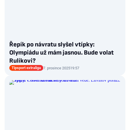
Řepík po návratu slyšel vtípky:
Olympiádu už mám jasnou. Bude volat
Rulíkovi?
Tipsport extraliga
7. prosince 2025
19:57