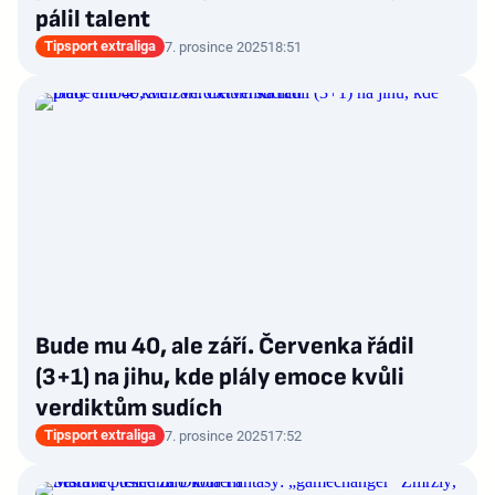
pálil talent
Tipsport extraliga
7. prosince 2025
18:51
Bude mu 40, ale září. Červenka řádil
(3+1) na jihu, kde plály emoce kvůli
verdiktům sudích
Tipsport extraliga
7. prosince 2025
17:52