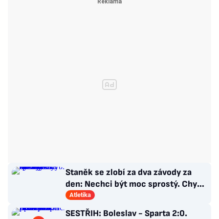
Staněk se zlobí za dva závody za
den: Nechci být moc sprostý. Chybí
nám styčný důstojník
Atletika
SESTŘIH: Boleslav - Sparta 2:0.