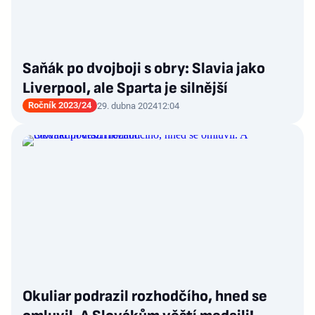
Saňák po dvojboji s obry: Slavia jako
Liverpool, ale Sparta je silnější
Ročník 2023/24
29. dubna 2024
12:04
Okuliar podrazil rozhodčího, hned se