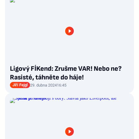
Ligový FÍKend: Zrušme VAR! Nebo ne?
Rasisté, táhněte do háje!
Jiří Fejgl
29. dubna 2024
16:45