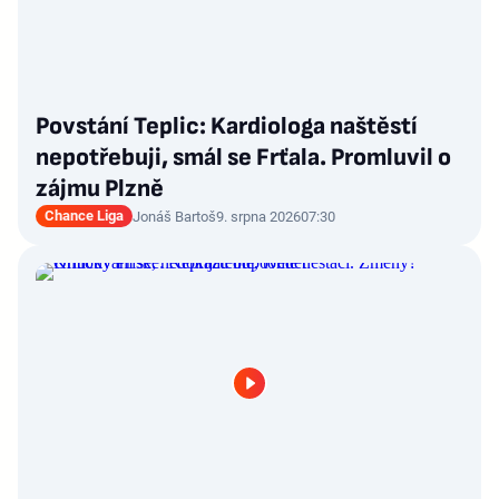
Povstání Teplic: Kardiologa naštěstí
nepotřebuji, smál se Frťala. Promluvil o
zájmu Plzně
Chance Liga
Jonáš Bartoš
9. srpna 2026
07:30