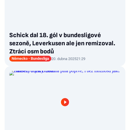
Schick dal 18. gól v bundesligové
sezoně, Leverkusen ale jen remizoval.
Ztrácí osm bodů
Německo - Bundesliga
20. dubna 2025
21:29