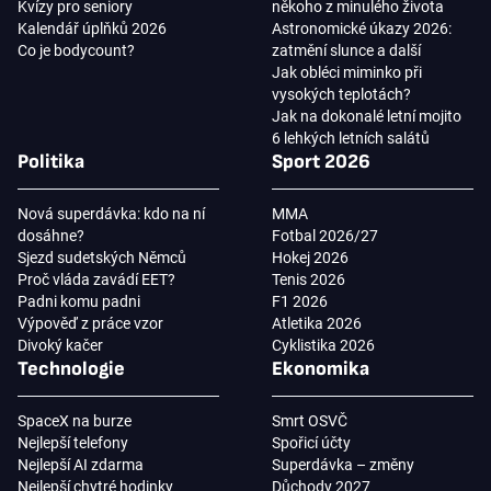
Kvízy pro seniory
někoho z minulého života
Kalendář úplňků 2026
Astronomické úkazy 2026:
Co je bodycount?
zatmění slunce a další
Jak obléci miminko při
vysokých teplotách?
Jak na dokonalé letní mojito
6 lehkých letních salátů
Politika
Sport 2026
Nová superdávka: kdo na ní
MMA
dosáhne?
Fotbal 2026/27
Sjezd sudetských Němců
Hokej 2026
Proč vláda zavádí EET?
Tenis 2026
Padni komu padni
F1 2026
Výpověď z práce vzor
Atletika 2026
Divoký kačer
Cyklistika 2026
Technologie
Ekonomika
SpaceX na burze
Smrt OSVČ
Nejlepší telefony
Spořicí účty
Nejlepší AI zdarma
Superdávka – změny
Nejlepší chytré hodinky
Důchody 2027