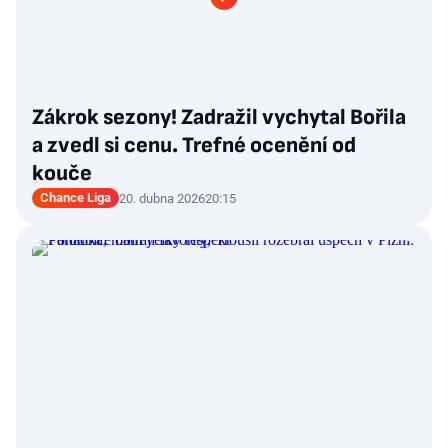
Zákrok sezony! Zadražil vychytal Bořila
a zvedl si cenu. Trefné ocenění od
kouče
Chance Liga
20. dubna 2026
20:15