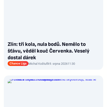
Zlín: tři kola, nula bodů. Nemělo to
šťávu, věděl kouč Červenka. Veselý
dostal dárek
Chance Liga
Michal Koštuřík
9. srpna 2026
11:30