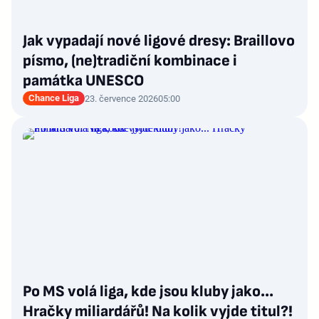
Jak vypadají nové ligové dresy: Braillovo
písmo, (ne)tradiční kombinace i
památka UNESCO
Chance Liga
23. července 2026
05:00
Po MS volá liga, kde jsou kluby jako...
Hračky miliardářů! Na kolik vyjde titul?!