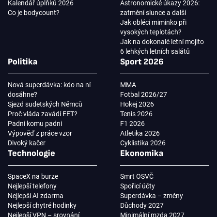
Kalendář úplňků 2026
Astronomické úkazy 2026:
Co je bodycount?
zatmění slunce a další
Jak obléci miminko při
vysokých teplotách?
Jak na dokonalé letní mojito
6 lehkých letních salátů
Politika
Sport 2026
Nová superdávka: kdo na ní
MMA
dosáhne?
Fotbal 2026/27
Sjezd sudetských Němců
Hokej 2026
Proč vláda zavádí EET?
Tenis 2026
Padni komu padni
F1 2026
Výpověď z práce vzor
Atletika 2026
Divoký kačer
Cyklistika 2026
Technologie
Ekonomika
SpaceX na burze
Smrt OSVČ
Nejlepší telefony
Spořicí účty
Nejlepší AI zdarma
Superdávka – změny
Nejlepší chytré hodinky
Důchody 2027
Nejlepší VPN – srovnání
Minimální mzda 2027