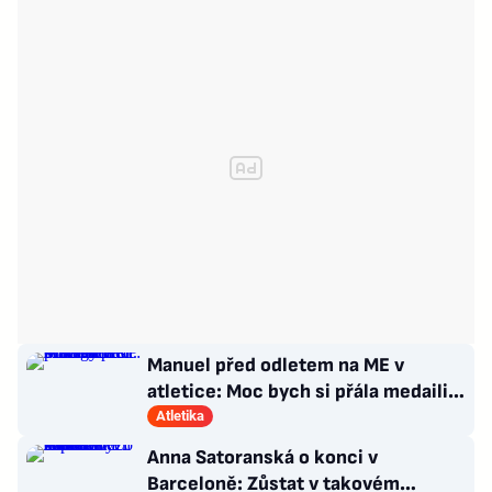
Manuel před odletem na ME v
atletice: Moc bych si přála medaili.
Prozradila strategii
Atletika
Anna Satoranská o konci v
Barceloně: Zůstat v takovém