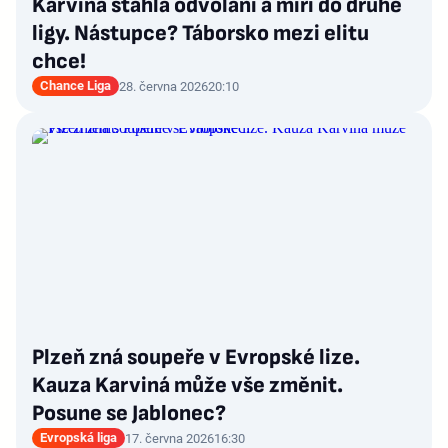
Karviná stáhla odvolání a míří do druhé
ligy. Nástupce? Táborsko mezi elitu
chce!
Chance Liga
28. června 2026
20:10
Plzeň zná soupeře v Evropské lize.
Kauza Karviná může vše změnit.
Posune se Jablonec?
Evropská liga
17. června 2026
16:30