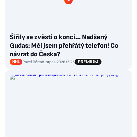
Šířily se zvěsti o konci... Nadšený
Gudas: Měl jsem přehřátý telefon! Co
návrat do Česka?
NHL
Pavel Bárta
8. srpna 2026
15:26