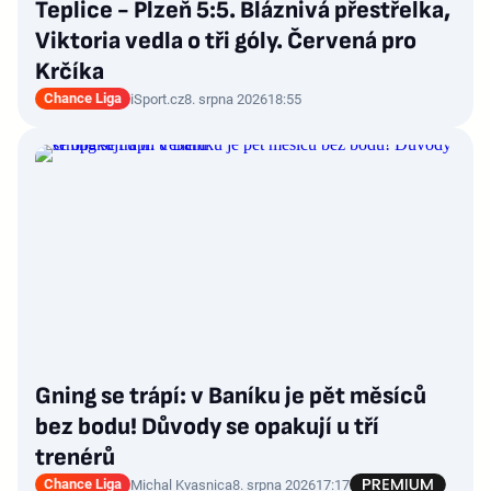
Teplice - Plzeň 5:5. Bláznivá přestřelka,
Viktoria vedla o tři góly. Červená pro
Krčíka
Chance Liga
iSport.cz
8. srpna 2026
18:55
Gning se trápí: v Baníku je pět měsíců
bez bodu! Důvody se opakují u tří
trenérů
Chance Liga
Michal Kvasnica
8. srpna 2026
17:17