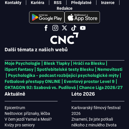
Kontakty
Kariéra
RSS
Předplatné
Inzerce
Redakce
Další témata z našich webů
Moje Psychologie
|
Blesk Tlapky
|
Hráči na Blesku
|
iSport Fantasy
|
Spotřebitelské testy Blesku
|
Nemovitosti
|
Psychologika - podcast rozbíjející psychologické mýty
|
Fotbalové přestupy ONLINE
|
Eventový prostor Level 9
|
OKTAGON 92: Szabová vs. Pudilová
|
Chance Liga 2026/27
Aktuálně
Léto 2026
Epicentrum
Karlovarský filmový festival
Neštovice: příznaky, léčba
2026
V čem jezdí Yamal a Mesii?
Znamení, že jste potkali
Kvízy pro seniory
někoho z minulého života