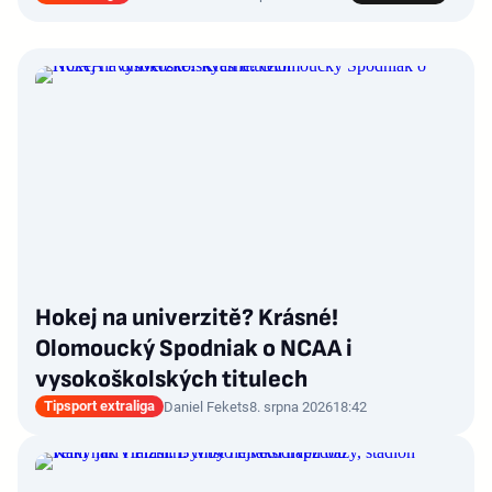
Hokej na univerzitě? Krásné!
Olomoucký Spodniak o NCAA i
vysokoškolských titulech
Tipsport extraliga
Daniel Fekets
8. srpna 2026
18:42