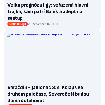
Velká prognóza ligy: seřazená hlavní
trojka, kam patří Baník a adept na
sestup
Chance Liga
25. července 2026
05:00
Varaždín - Jablonec 3:2. Kolaps ve
druhém poločase, Severočeši budou
doma dotahovat