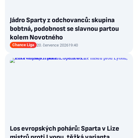
Jádro Sparty z odchovanců: skupina
bobtná, podobnost se slavnou partou
kolem Novotného
Chance Liga
20. července 2026
19:40
Los evropských pohárů: Sparta v Lize
mistrů proti Lyonu, těžká varianta