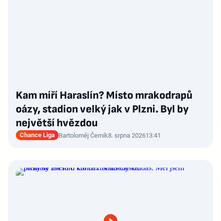
Kam míří Haraslín? Místo mrakodrapů
oázy, stadion velký jak v Plzni. Byl by
největší hvězdou
Chance Liga
Bartoloměj Černík
8. srpna 2026
13:41