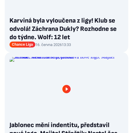
Karviná byla vyloučena z ligy! Klub se
odvolá! Záchrana Dukly? Rozhodne se
do týdne. Wolf: 12 let
Chance Liga
16. června 2026
13:33
Jablonec mění indentitu, představil