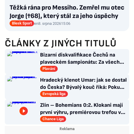
Těžká rána pro Messiho. Zemřel mu otec
Jorge (†68), který stál za jeho úspěchy
Blesk Sport
en
8. srpna 2026
15:06
ČLÁNKY Z JINÝCH TITULŮ
Bizarní diskvalifikace Čechů na
plaveckém šampionátu: Za všechno
mohla čepička!
Plavání
Hradecký klenot Umar: jak se dostal
do Česka? Bývalý kouč říká: Pokud
nezblbne...
Evropská liga
Zlín – Bohemians 0:2. Klokani mají
první výhru, premiérovou trefou v
lize rozhodl Mirvald
Chance Liga