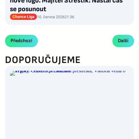
nové logo. Majitel Střeštík: Nastal čas
se posunout
Chance Liga
10. června 2026
21:36
Předchozí
Další
DOPORUČUJEME