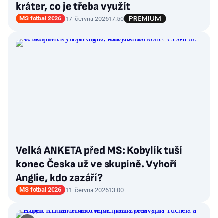
kráter, co je třeba využít
MS fotbal 2026
17. června 2026
17:50
Velká ANKETA před MS: Kobylík tuší
konec Česka už ve skupině. Vyhoří
Anglie, kdo zazáří?
MS fotbal 2026
11. června 2026
13:00