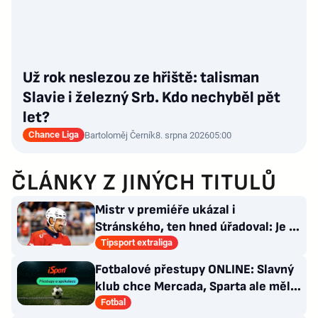
Už rok neslezou ze hřiště: talisman
Slavie i železný Srb. Kdo nechyběl pět
let?
Chance Liga
Bartoloměj Černík
8. srpna 2026
05:00
ČLÁNKY Z JINÝCH TITULŮ
Mistr v premiéře ukázal i
Stránského, ten hned úřadoval: Je to
pro mě úplně nové…
Tipsport extraliga
Fotbalové přestupy ONLINE: Slavný
klub chce Mercada, Sparta ale měla
nabídku odmítnout
Fotbal