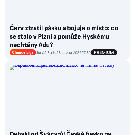
Červ ztratil pásku a bojuje o místo: co
se stalo v Plzni a pomůže Hyskému
nechtěný Adu?
Chance Liga
Jonáš Bartoš
8. srpna 2026
07:30
Debakl od Švýcarů! České fiasko na