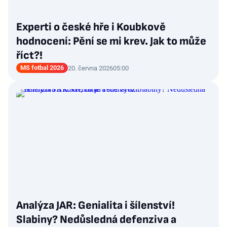
Experti o české hře i Koubkově
hodnocení: Pění se mi krev. Jak to může
říct?!
MS fotbal 2026
20. června 2026
05:00
Analýza JAR: Genialita i šílenství!
Slabiny? Nedůsledná defenziva a