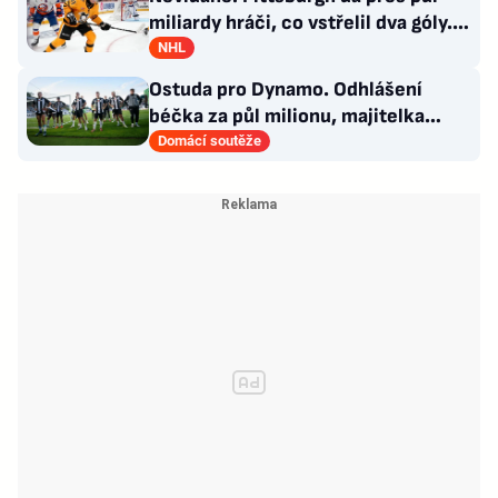
miliardy hráči, co vstřelil dva góly.
GM se hájí
NHL
Ostuda pro Dynamo. Odhlášení
béčka za půl milionu, majitelka
odmítla nabídku kraje
Domácí soutěže