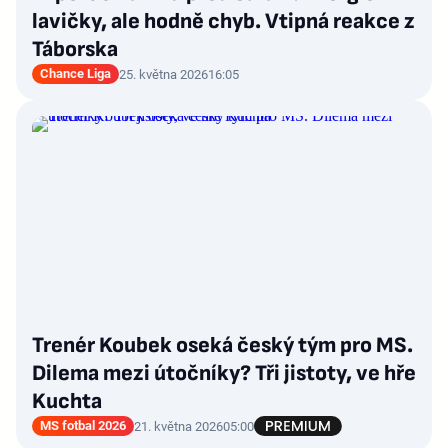
lavičky, ale hodně chyb. Vtipná reakce z
Táborska
Chance Liga
25. května 2026
16:05
Trenér Koubek oseká český tým pro MS.
Dilema mezi útočníky? Tři jistoty, ve hře
Kuchta
MS fotbal 2026
21. května 2026
05:00