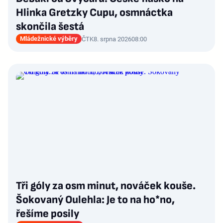
Hlinka Gretzky Cupu, osmnáctka
skončila šestá
Mládežnické výběry
ČTK
8. srpna 2026
08:00
Tři góly za osm minut, nováček kouše.
Šokovaný Oulehla: Je to na ho*no,
řešíme posily