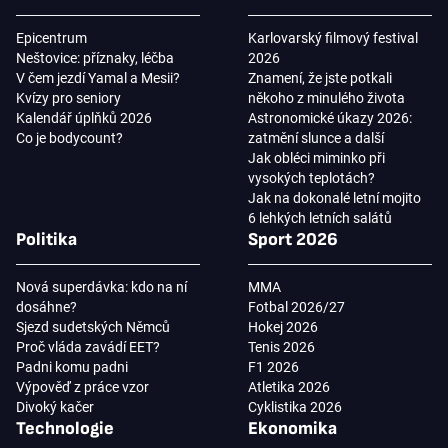
Epicentrum
Karlovarský filmový festival
Neštovice: příznaky, léčba
2026
V čem jezdí Yamal a Mesii?
Znamení, že jste potkali
Kvízy pro seniory
někoho z minulého života
Kalendář úplňků 2026
Astronomické úkazy 2026:
Co je bodycount?
zatmění slunce a další
Jak obléci miminko při
vysokých teplotách?
Jak na dokonalé letní mojito
6 lehkých letních salátů
Politika
Sport 2026
Nová superdávka: kdo na ní
MMA
dosáhne?
Fotbal 2026/27
Sjezd sudetských Němců
Hokej 2026
Proč vláda zavádí EET?
Tenis 2026
Padni komu padni
F1 2026
Výpověď z práce vzor
Atletika 2026
Divoký kačer
Cyklistika 2026
Technologie
Ekonomika