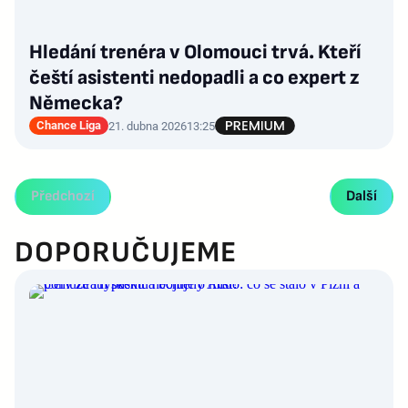
Hledání trenéra v Olomouci trvá. Kteří
čeští asistenti nedopadli a co expert z
Německa?
Chance Liga
21. dubna 2026
13:25
Předchozí
Další
DOPORUČUJEME