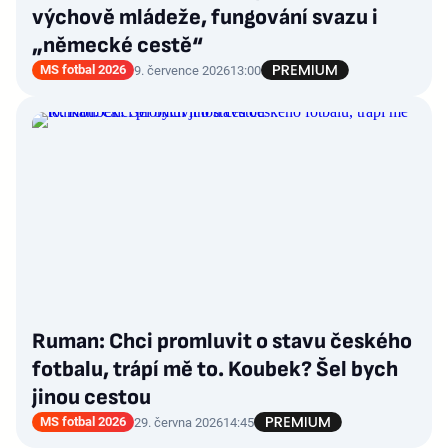
výchově mládeže, fungování svazu i
„německé cestě“
MS fotbal 2026
9. července 2026
13:00
Ruman: Chci promluvit o stavu českého
fotbalu, trápí mě to. Koubek? Šel bych
jinou cestou
MS fotbal 2026
29. června 2026
14:45