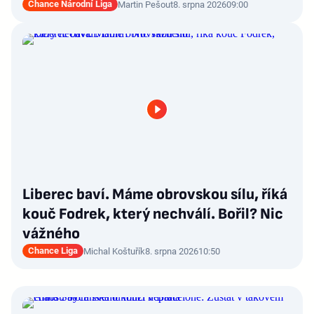
Chance Národní Liga
Martin Pešout
8. srpna 2026
09:00
Liberec baví. Máme obrovskou sílu, říká
kouč Fodrek, který nechválí. Bořil? Nic
vážného
Chance Liga
Michal Koštuřík
8. srpna 2026
10:50