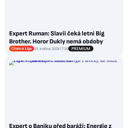
Expert Ruman: Slavii čeká letní Big
Brother. Horor Dukly nemá obdoby
Chance Liga
25. května 2026
17:30
Expert o Baníku před baráží: Energie z