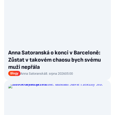
Anna Satoranská o konci v Barceloně:
Zůstat v takovém chaosu bych svému
muži nepřála
Blogy
Anna Satoranská
8. srpna 2026
05:00