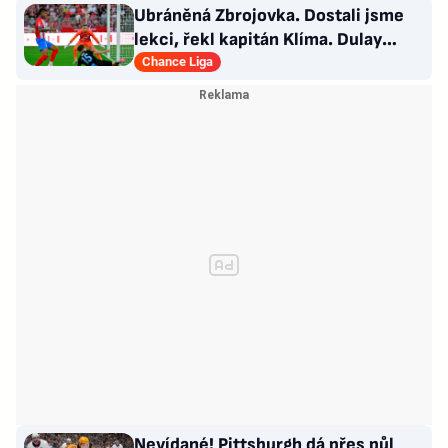
Ubráněná Zbrojovka. Dostali jsme
lekci, řekl kapitán Klíma. Dulay
překonal kamaráda
Chance Liga
Nevídané! Pittsburgh dá přes půl