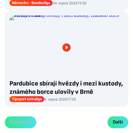
Německo - Bundesliga
24. srpna 2024
19:30
Pardubice sbírají hvězdy i mezi kustody,
známého borce ulovily v Brně
Tipsport extraliga
9. srpna 2024
17:05
Předchozí
Další