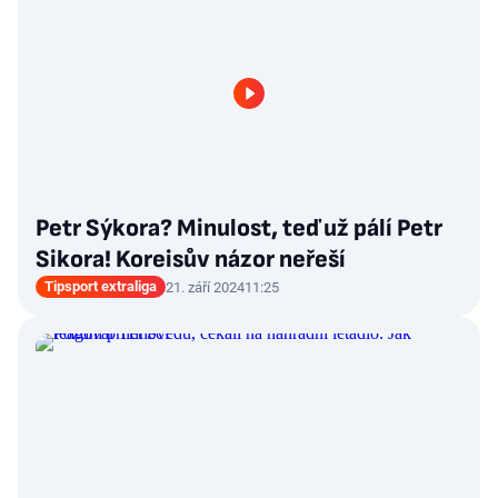
Petr Sýkora? Minulost, teď už pálí Petr
Sikora! Koreisův názor neřeší
Tipsport extraliga
21. září 2024
11:25