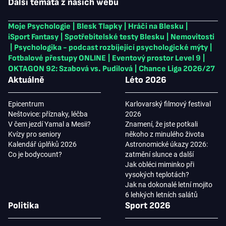
Další témata z našich webů
Moje Psychologie
|
Blesk Tlapky
|
Hráči na Blesku
|
iSport Fantasy
|
Spotřebitelské testy Blesku
|
Nemovitosti
|
Psychologika - podcast rozbíjející psychologické mýty
|
Fotbalové přestupy ONLINE
|
Eventový prostor Level 9
|
OKTAGON 92: Szabová vs. Pudilová
|
Chance Liga 2026/27
Aktuálně
Léto 2026
Epicentrum
Karlovarský filmový festival
Neštovice: příznaky, léčba
2026
V čem jezdí Yamal a Mesii?
Znamení, že jste potkali
Kvízy pro seniory
někoho z minulého života
Kalendář úplňků 2026
Astronomické úkazy 2026:
Co je bodycount?
zatmění slunce a další
Jak obléci miminko při
vysokých teplotách?
Jak na dokonalé letní mojito
6 lehkých letních salátů
Politika
Sport 2026