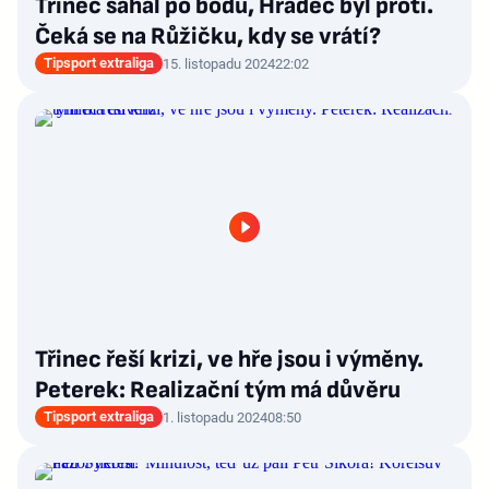
Třinec sahal po bodu, Hradec byl proti.
Čeká se na Růžičku, kdy se vrátí?
Tipsport extraliga
15. listopadu 2024
22:02
Třinec řeší krizi, ve hře jsou i výměny.
Peterek: Realizační tým má důvěru
Tipsport extraliga
1. listopadu 2024
08:50