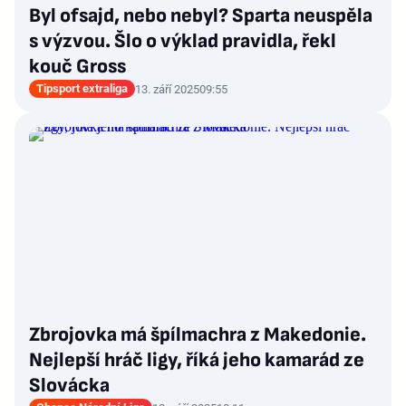
Byl ofsajd, nebo nebyl? Sparta neuspěla
s výzvou. Šlo o výklad pravidla, řekl
kouč Gross
Tipsport extraliga
13. září 2025
09:55
Zbrojovka má špílmachra z Makedonie.
Nejlepší hráč ligy, říká jeho kamarád ze
Slovácka