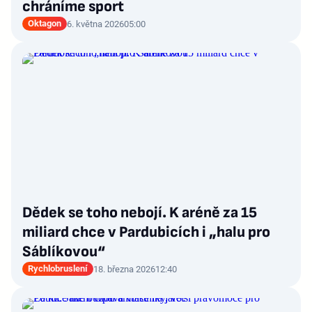
chráníme sport
Oktagon
6. května 2026
05:00
Dědek se toho nebojí. K aréně za 15
miliard chce v Pardubicích i „halu pro
Sáblíkovou“
Rychlobruslení
18. března 2026
12:40