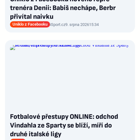
trenéra Denii: Babiš nechápe, Berbr
přivítal naivku
Uniklo z Facebooku
iSport.cz
9. srpna 2026
15:34
Fotbalové přestupy ONLINE: odchod
Vindahla ze Sparty se blíží, míří do
druhé italské ligy