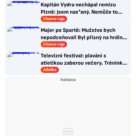
Kapitán Vydra nechápal remízu
Plzně: Jsem nas*aný. Nemůže to
končit jako házená
Chance Liga
Majer po Spartě: Mužstvo bych
nepodceňoval! Byl přísný na hrdinu
zápasu
Chance Liga
Televizní festival: plavání s
atletikou zaberou večery. Trénink
pro LA, usmívá se Dusík
Atletika