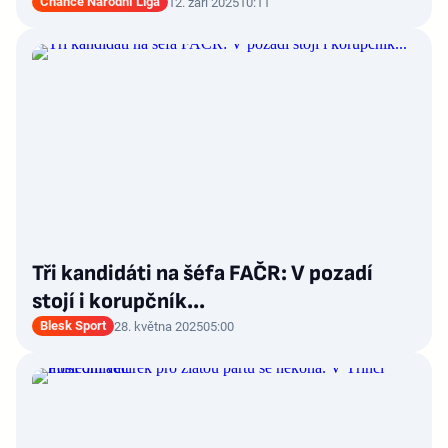
Chance Národní Liga
12. září 2025
10:11
Tři kandidáti na šéfa FAČR: V pozadí
stojí i korupčník...
Blesk Sport
28. května 2025
05:00