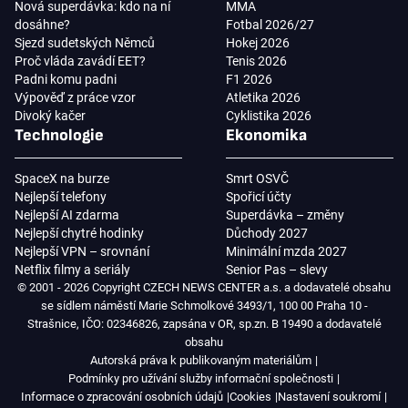
Nová superdávka: kdo na ní
MMA
dosáhne?
Fotbal 2026/27
Sjezd sudetských Němců
Hokej 2026
Proč vláda zavádí EET?
Tenis 2026
Padni komu padni
F1 2026
Výpověď z práce vzor
Atletika 2026
Divoký kačer
Cyklistika 2026
Technologie
Ekonomika
SpaceX na burze
Smrt OSVČ
Nejlepší telefony
Spořicí účty
Nejlepší AI zdarma
Superdávka – změny
Nejlepší chytré hodinky
Důchody 2027
Nejlepší VPN – srovnání
Minimální mzda 2027
Netflix filmy a seriály
Senior Pas – slevy
© 2001 - 2026 Copyright CZECH NEWS CENTER a.s. a dodavatelé obsahu
se sídlem náměstí Marie Schmolkové 3493/1, 100 00 Praha 10 -
Strašnice, IČO: 02346826, zapsána v OR, sp.zn. B 19490 a dodavatelé
obsahu
Autorská práva k publikovaným materiálům
Podmínky pro užívání služby informační společnosti
Informace o zpracování osobních údajů
Cookies
Nastavení soukromí