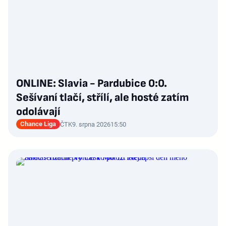
ONLINE: Slavia - Pardubice 0:0.
Sešívaní tlačí, střílí, ale hosté zatím
odolávají
Chance Liga
ČTK
9. srpna 2026
15:50