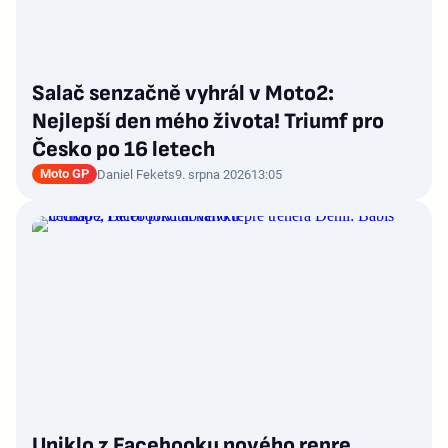
Salač senzačně vyhrál v Moto2:
Nejlepší den mého života! Triumf pro
Česko po 16 letech
Moto GP
Daniel Fekets
9. srpna 2026
13:05
Uniklo z Facebooku nového repre