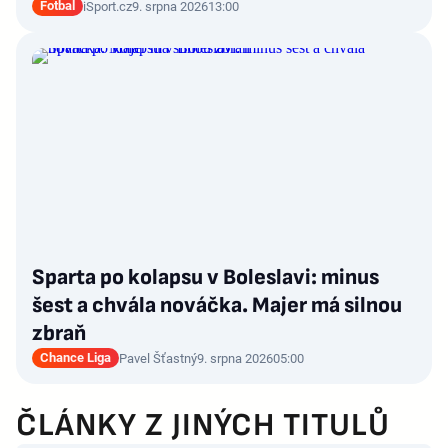
Fotbal
iSport.cz
9. srpna 2026
13:00
Sparta po kolapsu v Boleslavi: minus
šest a chvála nováčka. Majer má silnou
zbraň
Chance Liga
Pavel Šťastný
9. srpna 2026
05:00
ČLÁNKY Z JINÝCH TITULŮ