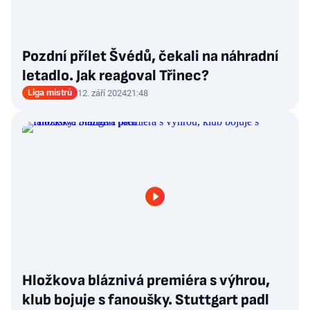
Pozdní přílet Švédů, čekali na náhradní
letadlo. Jak reagoval Třinec?
Liga mistrů
12. září 2024
21:48
Hložkova bláznivá premiéra s výhrou,
klub bojuje s fanoušky. Stuttgart padl