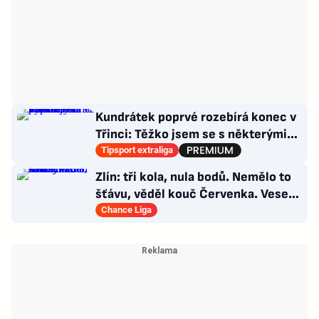
Kundrátek poprvé rozebírá konec v
Třinci: Těžko jsem se s některými
věcmi vyrovnával
Tipsport extraliga
Zlín: tři kola, nula bodů. Nemělo to
šťávu, věděl kouč Červenka. Veselý
dostal dárek
Chance Liga