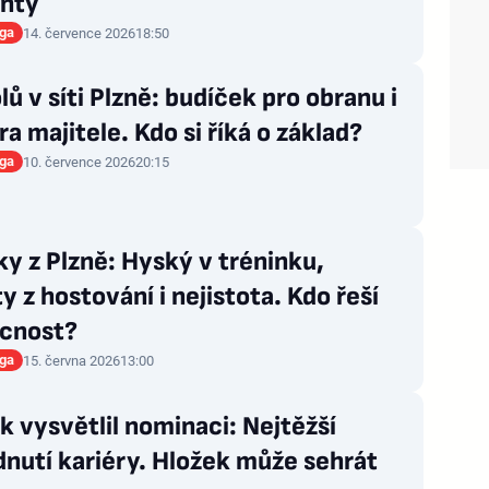
nty
iga
14. července 2026
18:50
lů v síti Plzně: budíček pro obranu i
a majitele. Kdo si říká o základ?
iga
10. července 2026
20:15
y z Plzně: Hyský v tréninku,
y z hostování i nejistota. Kdo řeší
cnost?
iga
15. června 2026
13:00
 vysvětlil nominaci: Nejtěžší
nutí kariéry. Hložek může sehrát