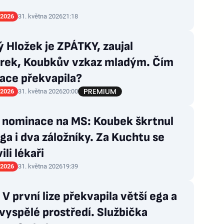
 2026
31. května 2026
21:18
 Hložek je ZPÁTKY, zaujal
rek, Koubkův vzkaz mladým. Čím
ace překvapila?
 2026
31. května 2026
20:00
 nominace na MS: Koubek škrtnul
a i dva záložníky. Za Kuchtu se
ili lékaři
 2026
31. května 2026
19:39
 V první lize překvapila větší ega a
yspělé prostředí. Službička