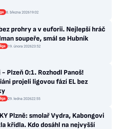
iga
8. března 2026
19:02
bez prohry a v euforii. Nejlepší hráč
lman soupeře, smál se Hubník
liga
19. února 2026
23:52
j - Plzeň 0:1. Rozhodl Panoš!
iáni projeli ligovou fází EL bez
ky
liga
29. ledna 2026
22:55
Y Plzně: smolař Vydra, Kabongovi
la křídla. Kdo dosáhl na nejvyšší