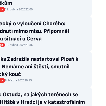
škům
iga
19. dubna 2026
22:00
ecký o vyloučení Chorého:
dnutí mimo mísu. Připomněl
u situaci u Červa
iga
13. dubna 2026
21:36
iks Zadražila nastartoval Plzeň k
 Nemáme ani štěstí, smutnil
cký kouč
iga
8. března 2026
20:15
 Ostuda, na jakých terénech se
 Hřiště v Hradci je v katastrofálním