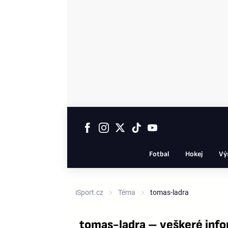
Fotbal
Hokej
Vý
iSport.cz
Téma
tomas-ladra
tomas-ladra – veškeré inf