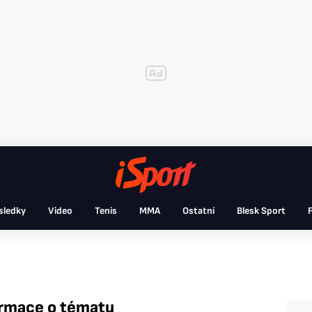
sledky
Video
Tenis
MMA
Ostatní
Blesk Sport
F
ormace o tématu