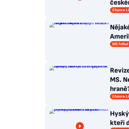
české
Chance L
Nějaké
Amerik
MS fotbal
Revize
MS. Ne
hraně
Chance L
Hyský:
kteří