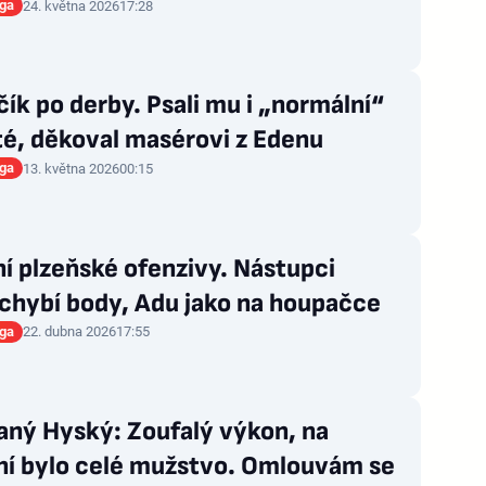
iga
24. května 2026
17:28
ík po derby. Psali mu i „normální“
té, děkoval masérovi z Edenu
iga
13. května 2026
00:15
í plzeňské ofenzivy. Nástupci
chybí body, Adu jako na houpačce
iga
22. dubna 2026
17:55
aný Hyský: Zoufalý výkon, na
ání bylo celé mužstvo. Omlouvám se