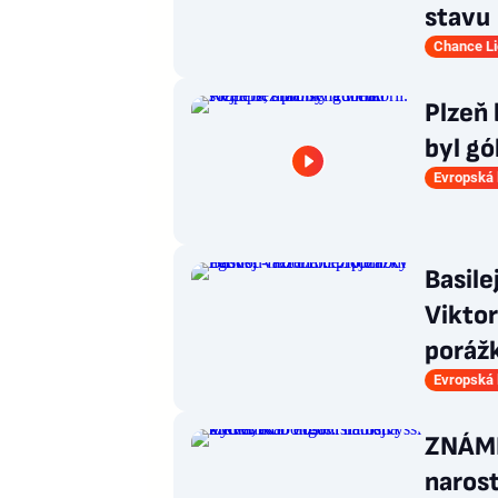
stavu
Chance L
Plzeň 
byl gó
Evropská 
Basile
Viktor
poráž
Evropská 
ZNÁMK
narost