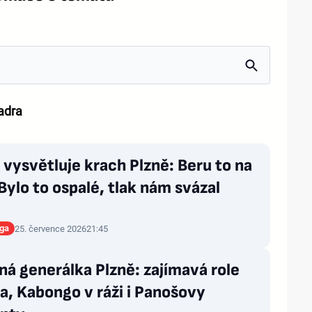
adra
vysvětluje krach Plzně: Beru to na
Bylo to ospalé, tlak nám svázal
iga
25. července 2026
21:45
á generálka Plzně: zajímavá role
a, Kabongo v ráži i Panošovy