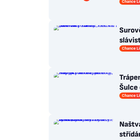
Chance L
Surovč
slávis
Chance L
Trápen
Šulce 
Chance L
Naštv
stříd