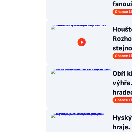
fanou
Chance L
Houšt
Rozho
stejno
Chance L
Obří k
výhře.
hrade
Chance L
Hyský:
hraje.