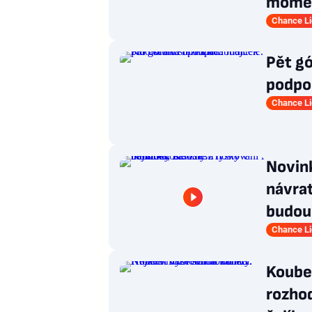
mome
Chance L
Pět gó
podpor
Chance L
Novink
návrat
budou
Chance L
Koubek
rozhod