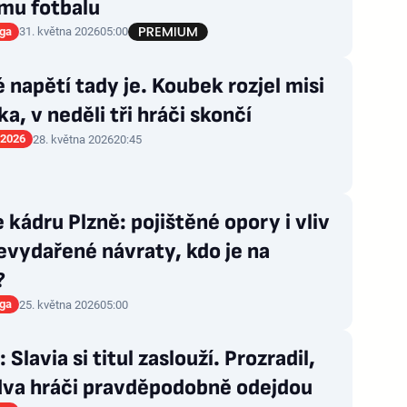
mu fotbalu
iga
31. května 2026
05:00
 napětí tady je. Koubek rozjel misi
a, v neděli tři hráči skončí
 2026
28. května 2026
20:45
 kádru Plzně: pojištěné opory i vliv
vydařené návraty, kdo je na
?
iga
25. května 2026
05:00
 Slavia si titul zaslouží. Prozradil,
 dva hráči pravděpodobně odejdou