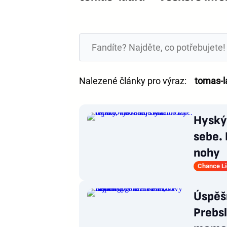
Nalezené články pro výraz:
tomas-l
Hyský 
sebe. 
nohy
Chance L
Úspěšn
Prebsl