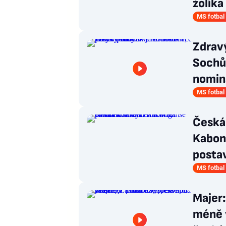
žolíka
MS fotbal
Zdravý
Sochů
nomin
MS fotbal
Česká
Kabong
postav
MS fotbal
Majer:
méně v