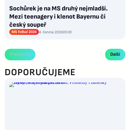
Sochůrek je na MS druhý nejmladší.
Mezi teenagery i klenot Bayernu či
český soupeř
MS fotbal 2026
4. června 2026
05:00
Předchozí
Další
DOPORUČUJEME