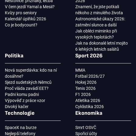
Neštovice: příznaky, léčba
2026
V čem jezdí Yamal a Mesii?
Znamení, že jste potkali
Kvízy pro seniory
někoho z minulého života
Kalendář úplňků 2026
Astronomické úkazy 2026:
Co je bodycount?
zatmění slunce a další
Jak obléci miminko při
vysokých teplotách?
Jak na dokonalé letní mojito
6 lehkých letních salátů
Politika
Sport 2026
Nová superdávka: kdo na ní
MMA
dosáhne?
Fotbal 2026/27
Sjezd sudetských Němců
Hokej 2026
Proč vláda zavádí EET?
Tenis 2026
Padni komu padni
F1 2026
Výpověď z práce vzor
Atletika 2026
Divoký kačer
Cyklistika 2026
Technologie
Ekonomika
SpaceX na burze
Smrt OSVČ
Nejlepší telefony
Spořicí účty