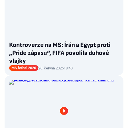
Kontroverze na MS: Írán a Egypt proti
„Pride zápasu“, FIFA povolila duhové
vlajky
MS fotbal 2026
26. června 2026
18:40