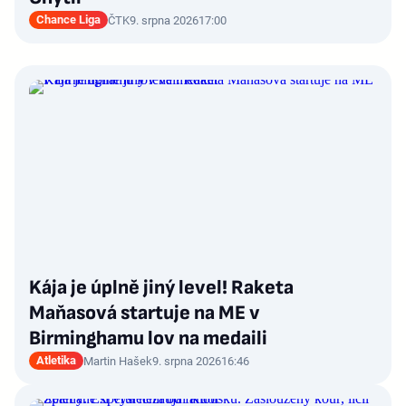
Chance Liga
ČTK
9. srpna 2026
17:00
Kája je úplně jiný level! Raketa
Maňasová startuje na ME v
Birminghamu lov na medaili
Atletika
Martin Hašek
9. srpna 2026
16:46