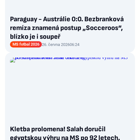
Paraguay - Austrálie 0:0. Bezbranková
remíza znamená postup „Socceroos“,
blízko je i soupeř
MS fotbal 2026
26. června 2026
06:24
Kletba prolomena! Salah doručil
egyptskou výhru na MS po 92 letech.