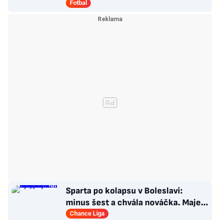
druhé italské ligy
Fotbal
Sparta po kolapsu v Boleslavi:
minus šest a chvála nováčka. Majer
má silnou zbraň
Chance Liga