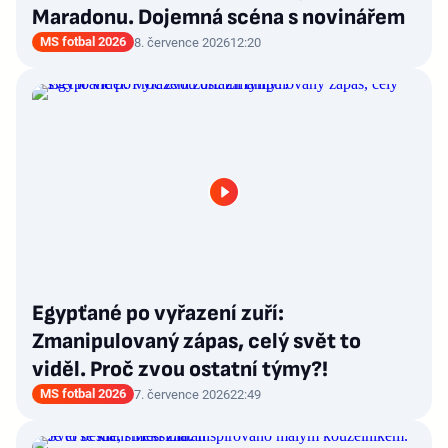
Maradonu. Dojemná scéna s novinářem
MS fotbal 2026
8. července 2026
12:20
Egypťané po vyřazení zuří:
Zmanipulovaný zápas, celý svět to
viděl. Proč zvou ostatní týmy?!
MS fotbal 2026
7. července 2026
22:49