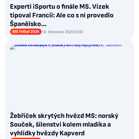
Experti iSportu o finále MS. Vízek
tipoval Francii: Ale co s ní provedlo
Španělsko...
MS fotbal 2026
18. července 2026
13:00
Žebříček skrytých hvězd MS: norský
Souček, šílenství kolem mladíka a
vyhlídky hvězdy Kapverd