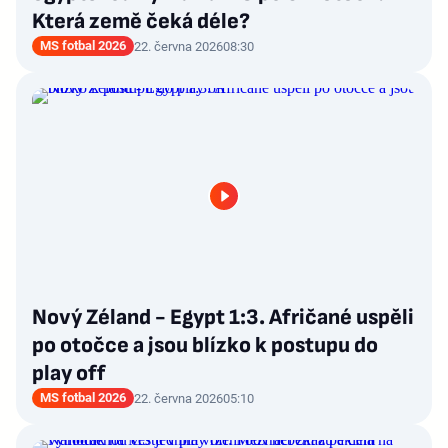
Která země čeká déle?
MS fotbal 2026
22. června 2026
08:30
Nový Zéland - Egypt 1:3. Afričané uspěli
po otočce a jsou blízko k postupu do
play off
MS fotbal 2026
22. června 2026
05:10