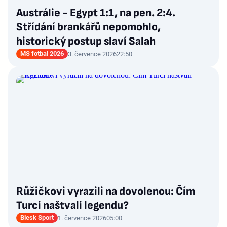
Austrálie - Egypt 1:1, na pen. 2:4.
Střídání brankářů nepomohlo,
historický postup slaví Salah
MS fotbal 2026
3. července 2026
22:50
Růžičkovi vyrazili na dovolenou: Čím
Turci naštvali legendu?
Blesk Sport
1. července 2026
05:00