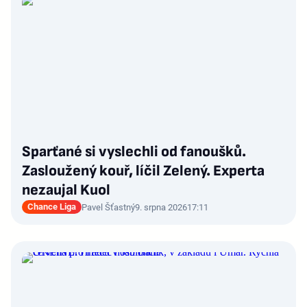
Sparťané si vyslechli od fanoušků.
Zasloužený kouř, líčil Zelený. Experta
nezaujal Kuol
Chance Liga
Pavel Šťastný
9. srpna 2026
17:11