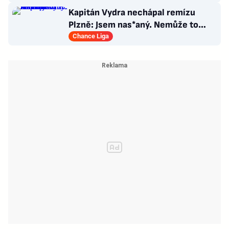
Kapitán Vydra nechápal remízu
Plzně: Jsem nas*aný. Nemůže to
končit jako házená
Chance Liga