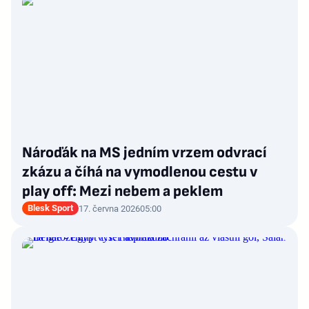
Nároďák na MS jedním vrzem odvrací
zkázu a číhá na vymodlenou cestu v
play off: Mezi nebem a peklem
Blesk Sport
17. června 2026
05:00