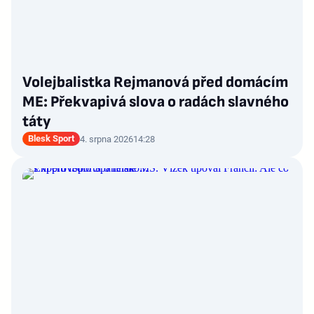
Volejbalistka Rejmanová před domácím
ME: Překvapivá slova o radách slavného
táty
Blesk Sport
4. srpna 2026
14:28