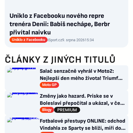
Uniklo z Facebooku nového repre
trenéra Denii: Babiš nechápe, Berbr
přivítal naivku
Uniklo z Facebooku
iSport.cz
9. srpna 2026
15:34
ČLÁNKY Z JINÝCH TITULŮ
Salač senzačně vyhrál v Moto2:
Nejlepší den mého života! Triumf
pro Česko po 16 letech
Moto GP
Změny jako hazard. Priske se v
Boleslavi přepočítal a ukázal, v čem
je Slavia dál
Blogy
Fotbalové přestupy ONLINE: odchod
Vindahla ze Sparty se blíží, míří do