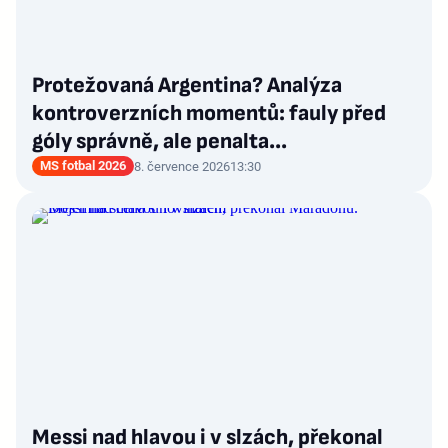
Protežovaná Argentina? Analýza
kontroverzních momentů: fauly před
góly správně, ale penalta...
MS fotbal 2026
8. července 2026
13:30
Messi nad hlavou i v slzách, překonal