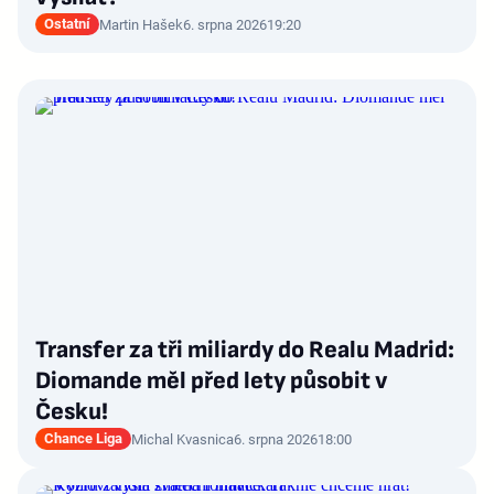
Ostatní
Martin Hašek
6. srpna 2026
19:20
Transfer za tři miliardy do Realu Madrid:
Diomande měl před lety působit v
Česku!
Chance Liga
Michal Kvasnica
6. srpna 2026
18:00