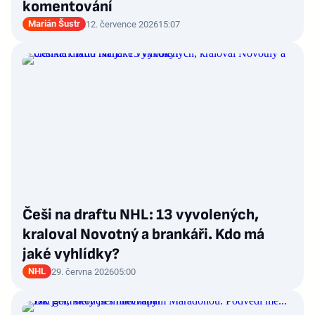
komentování
Marián Šustr
12. července 2026
15:07
Češi na draftu NHL: 13 vyvolených,
kraloval Novotný a brankáři. Kdo má
jaké vyhlídky?
NHL
29. června 2026
05:00