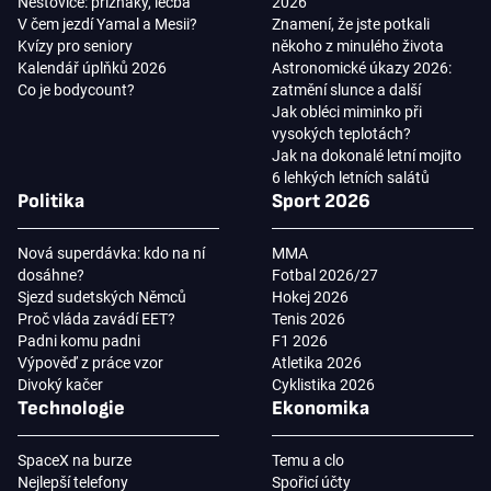
Neštovice: příznaky, léčba
2026
V čem jezdí Yamal a Mesii?
Znamení, že jste potkali
Kvízy pro seniory
někoho z minulého života
Kalendář úplňků 2026
Astronomické úkazy 2026:
Co je bodycount?
zatmění slunce a další
Jak obléci miminko při
vysokých teplotách?
Jak na dokonalé letní mojito
6 lehkých letních salátů
Politika
Sport 2026
Nová superdávka: kdo na ní
MMA
dosáhne?
Fotbal 2026/27
Sjezd sudetských Němců
Hokej 2026
Proč vláda zavádí EET?
Tenis 2026
Padni komu padni
F1 2026
Výpověď z práce vzor
Atletika 2026
Divoký kačer
Cyklistika 2026
Technologie
Ekonomika
SpaceX na burze
Temu a clo
Nejlepší telefony
Spořicí účty