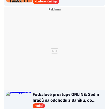
vezou nadějný náskok
Konferenční liga
Fotbalové přestupy ONLINE: Sedm
hráčů na odchodu z Baníku, co
situace kolem Nombila?
Fotbal