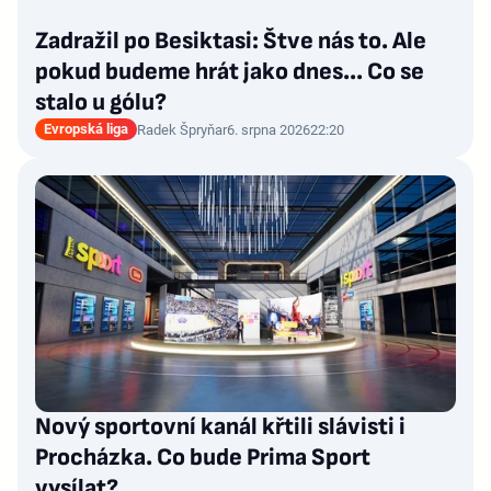
Zadražil po Besiktasi: Štve nás to. Ale
pokud budeme hrát jako dnes... Co se
stalo u gólu?
Evropská liga
Radek Špryňar
6. srpna 2026
22:20
Nový sportovní kanál křtili slávisti i
Procházka. Co bude Prima Sport
vysílat?