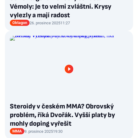
Vémoly: Je to velmi zvláštní. Krysy
vylezly a mají radost
Oktagon
26. prosince 2025
11:27
Steroidy v českém MMA? Obrovský
problém, říká Dvořák. Vyšší platy by
mohly doping vyřešit
MMA
9. prosince 2025
19:30