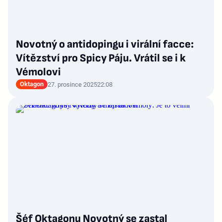
Novotný o antidopingu i virální facce:
Vítězství pro Spicy Páju. Vrátil se i k
Vémolovi
Oktagon
27. prosince 2025
22:08
Šéf Oktagonu Novotný se zastal