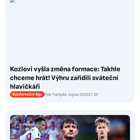
Kozlovi vyšla změna formace: Takhle
chceme hrát! Výhru zařídili sváteční
hlavičkáři
Konferenční liga
Petr Fantyš
6. srpna 2026
21:35