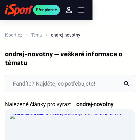
Předplatné
iSport.cz
Téma
ondrej-novotny
ondrej-novotny – veškeré informace o
tématu
Nalezené články pro výraz:
ondrej-novotny