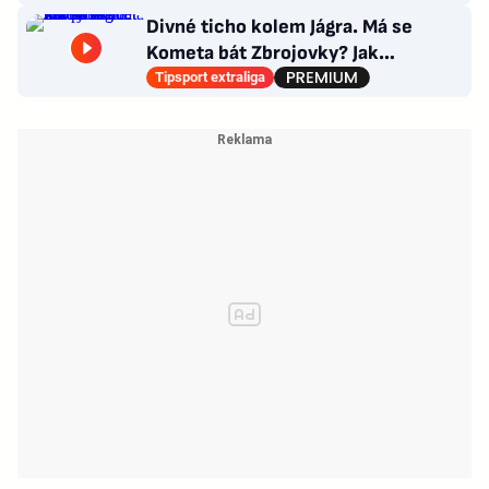
Divné ticho kolem Jágra. Má se
Kometa bát Zbrojovky? Jak
poskládat Pardubice
Tipsport extraliga