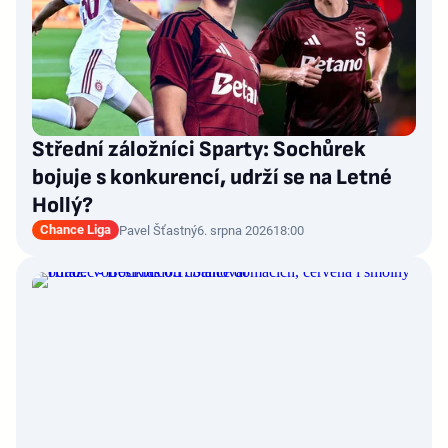
Střední záložníci Sparty: Sochůrek
bojuje s konkurencí, udrží se na Letné
Hollý?
Chance Liga
Pavel Šťastný
6. srpna 2026
18:00