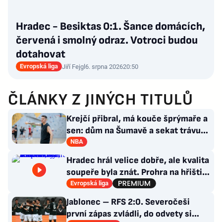
Hradec - Besiktas 0:1. Šance domácích,
červená i smolný odraz. Votroci budou
dotahovat
Evropská liga
Jiří Fejgl
6. srpna 2026
20:50
ČLÁNKY Z JINÝCH TITULŮ
Krejčí přibral, má kouče šprýmaře a
sen: dům na Šumavě a sekat trávu
jako Forrest Gump
NBA
Hradec hrál velice dobře, ale kvalita
soupeře byla znát. Prohra na hřišti,
výhra v hledišti
Evropská liga
Jablonec – RFS 2:0. Severočeši
první zápas zvládli, do odvety si