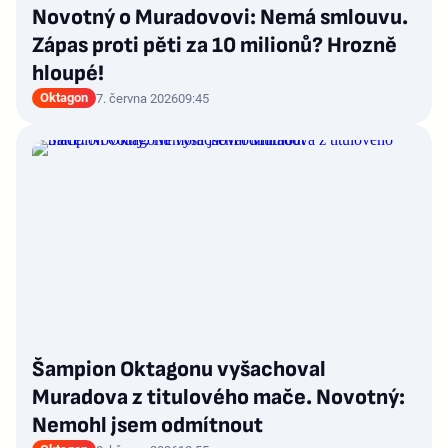
Novotný o Muradovovi: Nemá smlouvu.
Zápas proti pěti za 10 milionů? Hrozně
hloupé!
Oktagon
7. června 2026
09:45
Šampion Oktagonu vyšachoval
Muradova z titulového mače. Novotný:
Nemohl jsem odmítnout