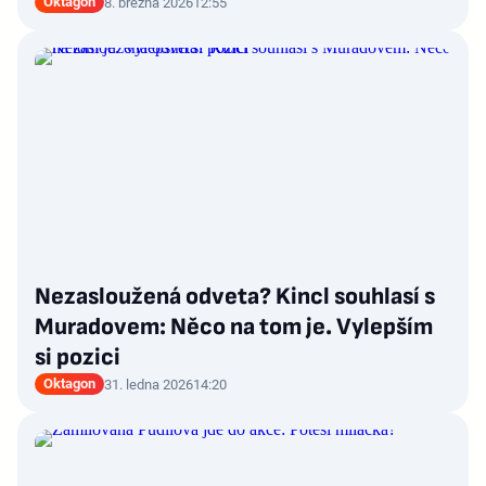
Oktagon
8. března 2026
12:55
Nezasloužená odveta? Kincl souhlasí s
Muradovem: Něco na tom je. Vylepším
si pozici
Oktagon
31. ledna 2026
14:20