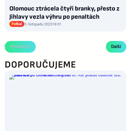
Olomouc ztrácela čtyři branky, přesto z
Jihlavy vezla výhru po penaltách
Fotbal
5. listopadu 2025
18:01
Předchozí
Další
DOPORUČUJEME