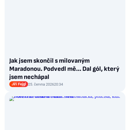
Jak jsem skončil s milovaným
Maradonou. Podvedl mě... Dal gól, který
jsem nechápal
Jiří Fejgl
25. června 2026
20:34