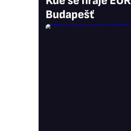
Kde se hraje EUR
Budapešť